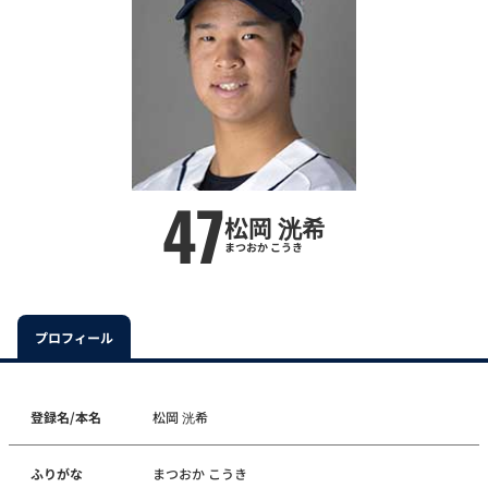
47
松岡 洸希
まつおか こうき
プロフィール
登録名/本名
松岡 洸希
ふりがな
まつおか こうき