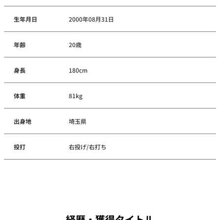
生年月日
2000年08月31日
年齢
20歳
身長
180cm
体重
81kg
出身地
埼玉県
投打
右投げ/右打ち
経歴・獲得タイトル