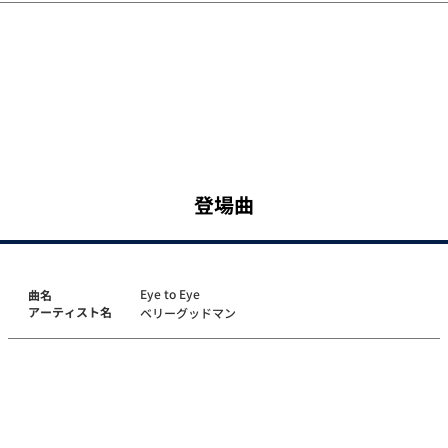
登場曲
Eye to Eye
曲名
アーティスト名
ベリーグッドマン