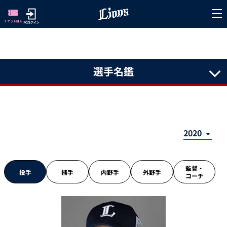
選手名鑑
監督・
投手
捕手
内野手
外野手
コーチ