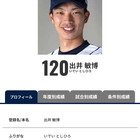
120
出井 敏博
いでい としひろ
年度別成績
試合別成績
条件別成績
プロフィール
登録名/本名
出井 敏博
ふりがな
いでい としひろ