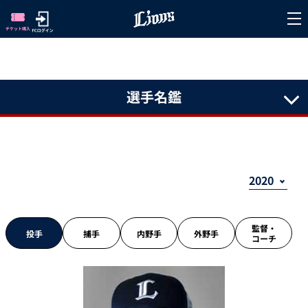
選手名鑑
監督・
投手
捕手
内野手
外野手
コーチ