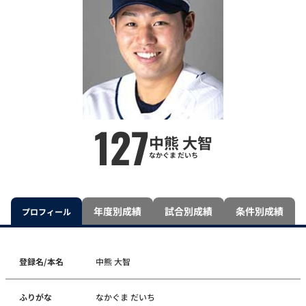
127
中熊 大智
なかぐま だいち
年度別成績
試合別成績
条件別成績
プロフィール
登録名/本名
中熊 大智
ふりがな
なかぐま だいち