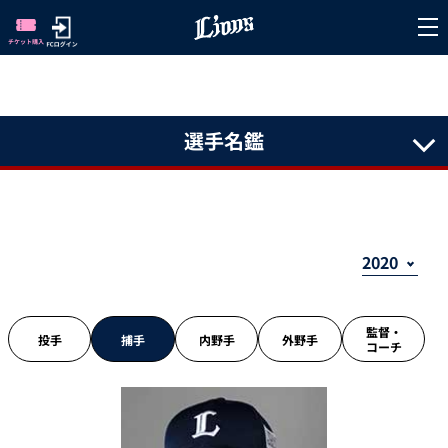
選手名鑑
監督・
投手
捕手
内野手
外野手
コーチ