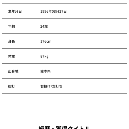
生年月日
1996年08月27日
年齢
24歳
身長
176cm
体重
87kg
出身地
熊本県
投打
右投げ/左打ち
経歴・獲得タイトル