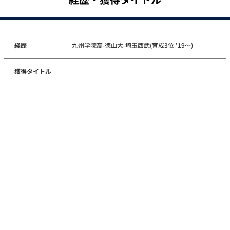
経歴
九州学院高-徳山大-埼玉西武(育成3位 ’19～)
獲得タイトル