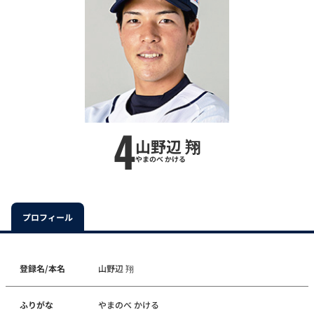
4
山野辺 翔
やまのべ かける
プロフィール
登録名/本名
山野辺 翔
ふりがな
やまのべ かける