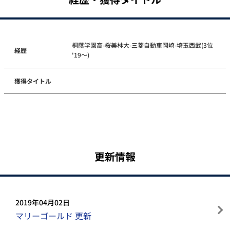
桐蔭学園高-桜美林大-三菱自動車岡崎-埼玉西武(3位
経歴
'19～)
獲得タイトル
更新情報
2019年04月02日
マリーゴールド 更新