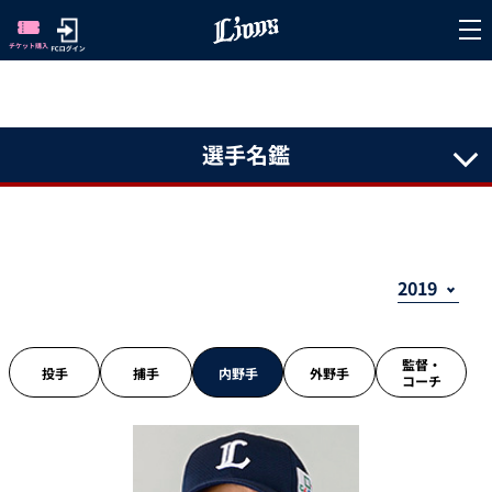
選手名鑑
監督・
投手
捕手
内野手
外野手
コーチ