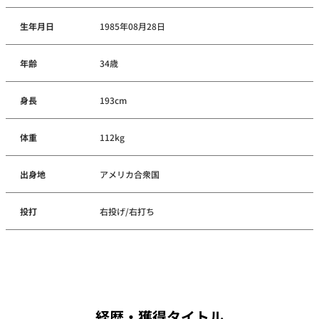
生年月日
1985年08月28日
年齢
34歳
身長
193cm
体重
112kg
出身地
アメリカ合衆国
投打
右投げ/右打ち
経歴・獲得タイトル