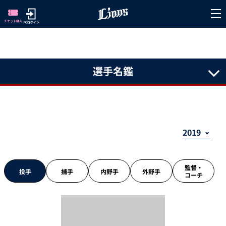
選手名鑑
監督・
投手
捕手
内野手
外野手
コーチ