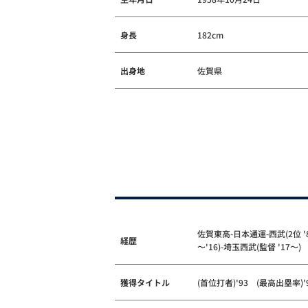
身長
182cm
出身地
佐賀県
佐賀東高-日本通運-西武(2位 '84
経歴
～'16)-埼玉西武(監督 '17～)
獲得タイトル
(首位打者)'93 (最高出塁率)