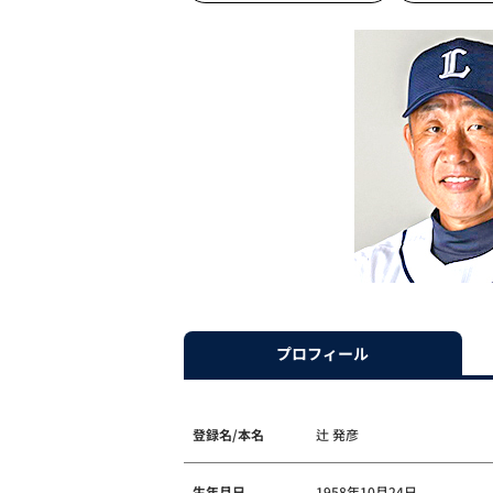
プロフィール
登録名/本名
辻 発彦
生年月日
1958年10月24日