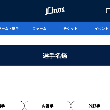
チーム・選手
ファーム
チケット
イベント
選手名鑑
捕手
内野手
外野手