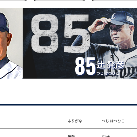
85
辻 発彦
つじ はつひこ
ふりがな
つじ はつひこ
年齢
61歳