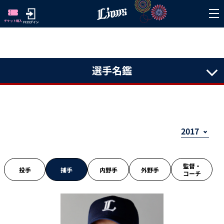
選手名鑑
監督・
投手
捕手
内野手
外野手
コーチ