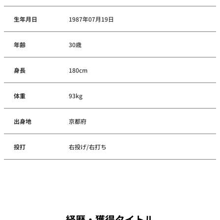
生年月日
1987年07月19日
年齢
30歳
身長
180cm
体重
93kg
出身地
京都府
投打
右投げ/右打ち
経歴・獲得タイトル