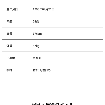
生年月日
1993年04月21日
年齢
24歳
身長
176cm
体重
87kg
出身地
京都府
投打
右投げ/右打ち
経歴・獲得タイトル