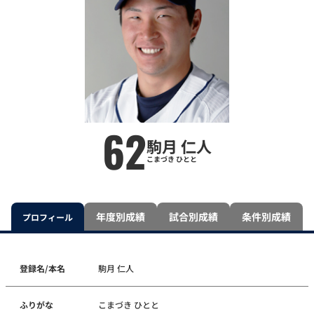
62
駒月 仁人
こまづき ひとと
年度別成績
試合別成績
条件別成績
プロフィール
登録名/本名
駒月 仁人
ふりがな
こまづき ひとと