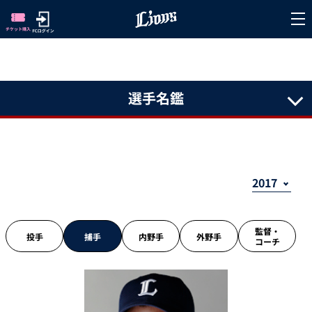
選手名鑑
監督・
投手
捕手
内野手
外野手
コーチ