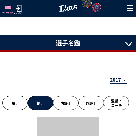
選手名鑑
監督・
投手
捕手
内野手
外野手
コーチ