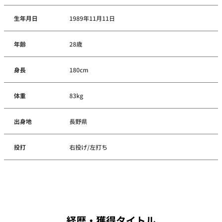
生年月日
1989年11月11日
年齢
28歳
身長
180cm
体重
83kg
出身地
長野県
投打
右投げ/左打ち
経歴・獲得タイトル