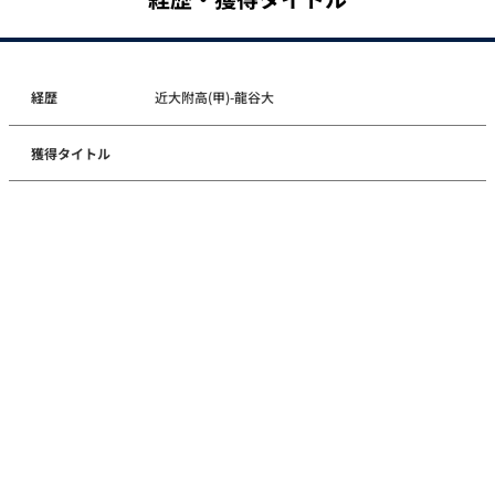
経歴
近大附高(甲)-龍谷大
獲得タイトル