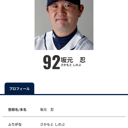
92
坂元 忍
さかもと しのぶ
プロフィール
登録名/本名
坂元 忍
ふりがな
さかもと しのぶ