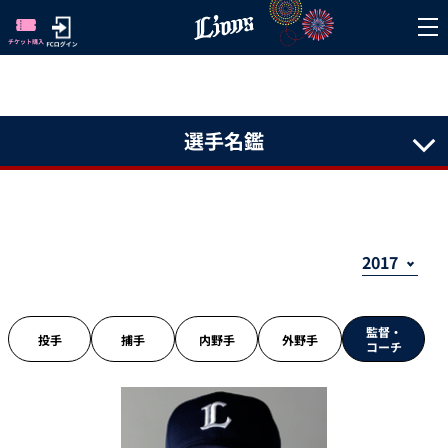
選手名鑑
監督・
投手
捕手
内野手
外野手
コーチ