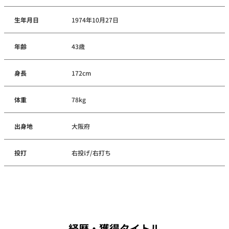
生年月日
1974年10月27日
年齢
43歳
身長
172cm
体重
78kg
出身地
大阪府
投打
右投げ/右打ち
経歴・獲得タイトル