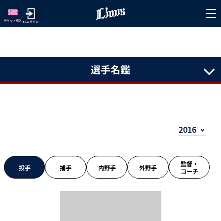
選手名鑑
監督・
投手
捕手
内野手
外野手
コーチ