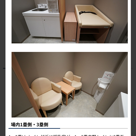
L-train101
お子さま向け施設
場内1塁側・3塁側