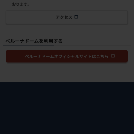
った多くの知見をもとに、トップアスリートの治療はもちろ
ん、お子さまからお年寄りまで地域の皆さまに医療サービス
を提供します。
クリニックの1階では、MRI、骨密度測定装置、超音波診断装
置、体外衝撃波疼痛治療装置等の充実した医療機器を用いて
診断を行います。2階はすべてリハビリスペースとしており、
一般の方からアスリートまで、患者さん一人ひとりの生活ス
タイル、競技やプレースタイルに合わせ、理学療法士が個別
にリハビリテーションをサポートいたします。
※
ライオンズ整形外科クリニックは、一般社団法人ARMSが運営
しており、株式会社西武ライオンズは、クリニックの運営に直
接的には関与しておりません。「ライオンズ整形外科クリニッ
ク」の名称は、株式会社西武ライオンズの許諾の下で使用して
おります。
アクセス
ベルーナドームを利用する