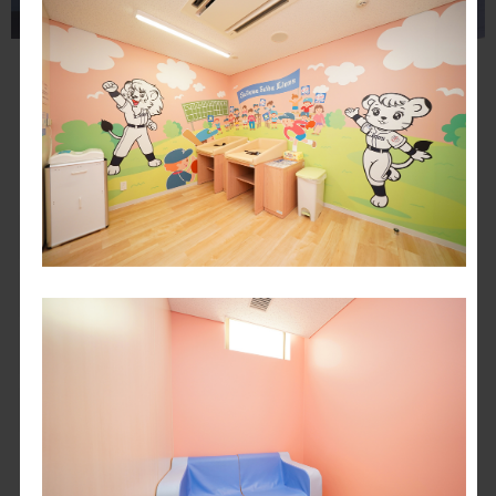
狭山丘陵のなかにある自然共生型のドーム球場。1979年から西
武ライオンズの本拠地球場として球史に残る名勝負が繰り広げら
れた球場である。1999年からドーム球場となり、2021年3月に大
規模な改修工事が完了。さまざまな楽しみにあふれるボールパー
クとしてファンに親しまれている。
アクセス
場内外マップ
駐車場案内
落とし物お問合せ
ドーム施設案内