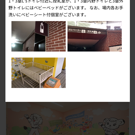
1・3塁L'sトイレ付近に授乳室が、1・3塁内野トイレと3塁外
テイキョウキッズルーム
野トイレにはベビーベッドがございます。 なお、場内各お手
洗いにベビーシート付個室がございます。
テイキョウキッズフィールド