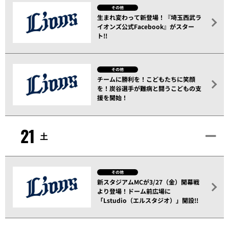
その他
生まれ変わって新登場！『埼玉西武ラ
イオンズ公式Facebook』がスター
ト!!
その他
チームに勝利を！こどもたちに笑顔
を！炭谷選手が難病と闘うこどもの支
援を開始！
21
土
その他
新スタジアムMCが3/27（金）開幕戦
より登場！ドーム前広場に
「Lstudio（エルスタジオ）」開設!!