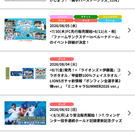
イベント
チケット
ファンクラブ
グルメ
グッズ
ファーム
2026/08/05 (水)
<7/30(木)FC先行販売開始>8/11(火・祝)
『ファームサンクスデーinベルーナドーム』
のイベント詳細が決定！
グッズ
2026/08/04 (火)
<8/7(金)発売！>『ライオンズ×伊藤園』コ
ラボタオル／甲斐野100％フェイスタオル／
LIONSガチャ新情報「ボンフィン全選手第2
弾ver.」「ミニキャラSUMMER2026 ver.」
グッズ
2026/08/02 (日)
＜8/3(月)より受注販売開始！＞T.ウィンゲ
ンター投手連続ホールド記録更新記念グッズ