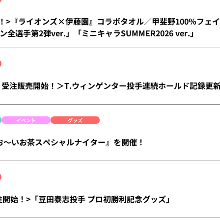
)発売！>『ライオンズ×伊藤園』コラボタオル／甲斐野100％フェイ
全選手第2弾ver.」「ミニキャラSUMMER2026 ver.」
)より受注販売開始！＞T.ウィンゲンター投手連続ホールド記録更
イベント
グッズ
 は『お～いお茶スペシャルナイター』を開催！
)受注開始！>「豆田泰志投手 プロ初勝利記念グッズ」