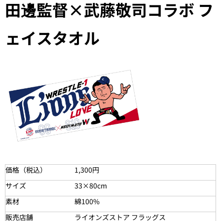
田邊監督×武藤敬司コラボ フ
ェイスタオル
価格（税込）
1,300円
サイズ
33×80cm
素材
綿100%
販売店舗
ライオンズストア フラッグス