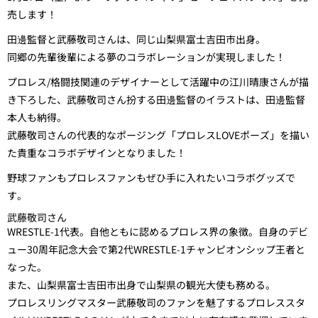
売します！
田邊監督と武藤敬司さんは、同じ山梨県富士吉田市出身。
同郷の先輩後輩による夢のコラボレーションが実現しました！
プロレス/格闘技関連のデザイナーとして活躍中の江川晴康さんが描
き下ろした、武藤敬司さん扮する田邊監督のイラストは、田邊監督
本人も納得。
武藤敬司さんの代表的なポージング「プロレスLOVEポーズ」を描い
た貴重なコラボデザインとなりました！
野球ファンもプロレスファンもぜひ手に入れたいコラボグッズで
す。
武藤敬司さん
WRESTLE-1代表。自他ともに認めるプロレス界の象徴。自身のデビ
ュー30周年記念大会で第2代WRESTLE-1チャンピオンシップ王者と
なった。
また、山梨県富士吉田市出身で山梨県の観光大使も務める。
プロレスリングマスター武藤敬司のファンを魅了するプロレススタ