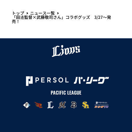
トップ
ニュース一覧
「田邊監督×武藤敬司さん」コラボグッズ 3/27～発
売！
PACIFIC LEAGUE