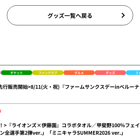
グッズ一覧へ戻る
チケット
ファンクラブ
グルメ
グッズ
フ
)FC先行販売開始>8/11(火・祝)『ファームサンクスデーinベ
)発売！>『ライオンズ×伊藤園』コラボタオル／甲斐野100％フェイ
全選手第2弾ver.」「ミニキャラSUMMER2026 ver.」