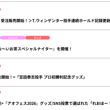
)より受注販売開始！＞T.ウィンゲンター投手連続ホールド記録更
イベント
グッズ
 は『お～いお茶スペシャルナイター』を開催！
)受注開始！>「豆田泰志投手 プロ初勝利記念グッズ」
)発売>『アオフェス2026』グッズ/SNS投票で選ばれた「れお