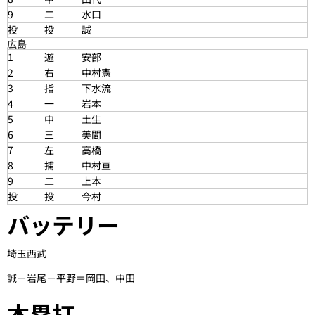
9
二
水口
投
投
誠
広島
1
遊
安部
2
右
中村憲
3
指
下水流
4
一
岩本
5
中
土生
6
三
美間
7
左
高橋
8
捕
中村亘
9
二
上本
投
投
今村
バッテリー
埼玉西武
誠－岩尾－平野＝岡田、中田
本塁打