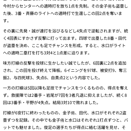
今村からセンターへの適時打を放ち1点を先制。その金子侑も盗塁し
た後、3番・斉藤のライトへの適時打で生還しこの回2点を奪いま
す。
その裏に先発・誠が連打を浴びるなどし4失点で逆転されますが、続
く4回表にすかさず反撃に打って出ます。四球で出塁した8番・田代
が盗塁を決め、ここも足でチャンスを形成。すると、水口がライト
への適時二塁打を打ち3対4と1点差に迫ります。
味方打線の反撃を投球に生かしたい誠でしたが、6回裏に2点を追加
され、この回を投げ終えて降板。6イニングを97球、被安打9、奪三
振2、与四死球3、失点6、自責点2という内容でした。
一方の打線は5回以降も足技でチャンスをつくるものの、得点を奪え
ず。救援陣では2番手・岩尾が7回を3者凡退に抑えましたが、続く8
回は3番手・平野が4失点。結局3対10で敗れました。
打線が6安打に終わったものの、金子侑、田代、水口がそれぞれ2盗
塁ずつを記録。その中でも金子侑と水口はそれぞれ1打点ずつと、バ
ットでも魅せました。俊足の選手たちが得点に絡む活躍を見せ、そ