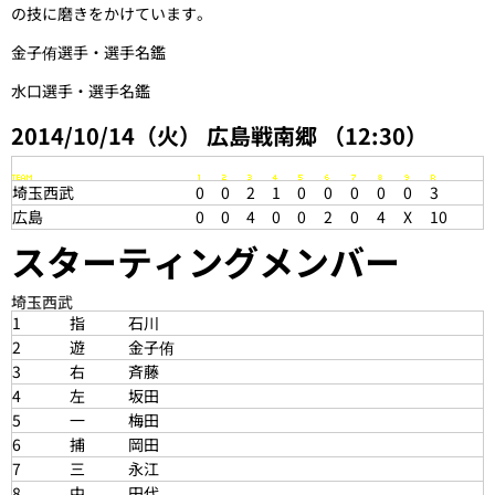
の技に磨きをかけています。
金子侑選手・選手名鑑
水口選手・選手名鑑
2014/10/14（火） 広島戦
南郷 （12:30）
埼玉西武
0
0
2
1
0
0
0
0
0
3
広島
0
0
4
0
0
2
0
4
X
10
スターティングメンバー
埼玉西武
1
指
石川
2
遊
金子侑
3
右
斉藤
4
左
坂田
5
一
梅田
6
捕
岡田
7
三
永江
8
中
田代