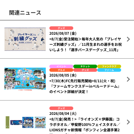
関連ニュース
グッズ
2026/08/07 (金)
<8/7(金)受注開始＞毎年大人気の「プレイヤ
ーズ刺繍グッズ」／11月生まれの選手をお祝
いしよう！「選手バースデーグッズ_11月」
イベント
チケット
ファンクラブ
グルメ
グッズ
ファーム
2026/08/05 (水)
<7/30(木)FC先行販売開始>8/11(火・祝)
『ファームサンクスデーinベルーナドーム』
のイベント詳細が決定！
グッズ
2026/08/04 (火)
<8/7(金)発売！>『ライオンズ×伊藤園』コ
ラボタオル／甲斐野100％フェイスタオル／
LIONSガチャ新情報「ボンフィン全選手第2