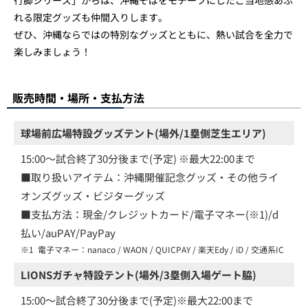
行脚シリーズ」からは、沖縄そばをモチーフにしたご当地感あふ
れる限定グッズも仲間入りします。
ぜひ、沖縄ならではの特別なグッズとともに、熱い試合を全力で
楽しみましょう！
販売時間・場所・支払方法
球場前広場特設グッズテント(場外/1塁側芝生エリア)
15:00～試合終了30分後まで(予定) ※最大22:00まで
■取り扱いアイテム：沖縄開催記念グッズ・その他ライ
オンズグッズ・ビジターグッズ
■支払方法：現金/クレジットカード/電子マネー(※1)/d
払い/auPAY/PayPay
※1
電子マネー：nanaco / WAON / QUICPAY / 楽天Edy / iD / 交通系IC
LIONSガチャ特設テント(場外/3塁側入場ゲート脇)
15:00～試合終了30分後まで(予定)※最大22:00まで