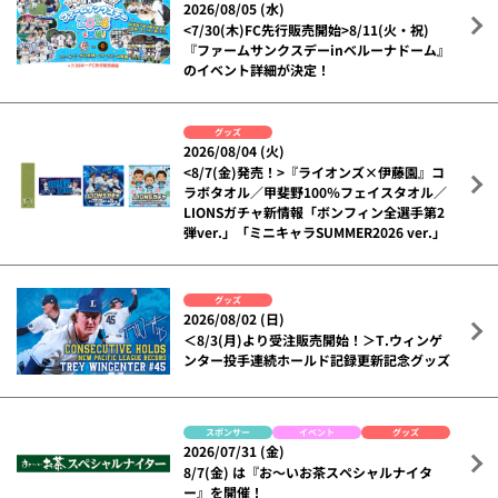
2026/08/05 (水)
<7/30(木)FC先行販売開始>8/11(火・祝)
『ファームサンクスデーinベルーナドーム』
のイベント詳細が決定！
グッズ
2026/08/04 (火)
<8/7(金)発売！>『ライオンズ×伊藤園』コ
ラボタオル／甲斐野100％フェイスタオル／
LIONSガチャ新情報「ボンフィン全選手第2
弾ver.」「ミニキャラSUMMER2026 ver.」
グッズ
2026/08/02 (日)
＜8/3(月)より受注販売開始！＞T.ウィンゲ
ンター投手連続ホールド記録更新記念グッズ
スポンサー
イベント
グッズ
2026/07/31 (金)
8/7(金) は『お～いお茶スペシャルナイタ
ー』を開催！