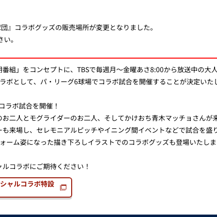
球団』コラボグッズの販売場所が変更となりました。
さい。
番組」をコンセプトに、TBSで毎週月～金曜あさ8:00から放送中の大
コラボとして、パ・リーグ6球場でコラボ試合を開催することが決定いた
でコラボ試合を開催！
のお二人とモグライダーのお二人、そしてかけおち青木マッチョさんが
ーも来場し、セレモニアルピッチやイニング間イベントなどで試合を盛
フォーム姿になった描き下ろしイラストでのコラボグッズも登場いたしま
ャルコラボにご期待ください！
シャルコラボ特設