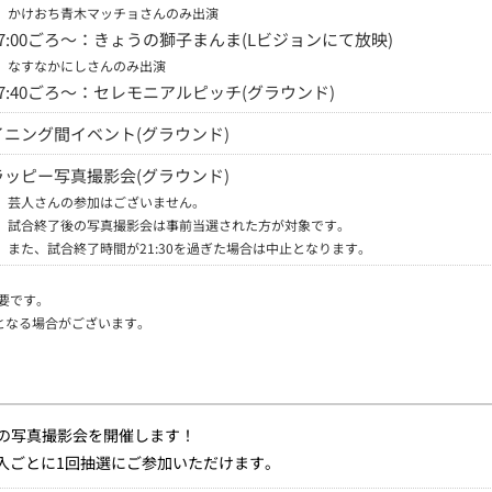
※
かけおち青木マッチョさんのみ出演
17:00ごろ～：きょうの獅子まんま(Lビジョンにて放映)
※
なすなかにしさんのみ出演
17:40ごろ～：セレモニアルピッチ(グラウンド)
イニング間イベント(グラウンド)
ラッピー写真撮影会(グラウンド)
※
芸人さんの参加はございません。
※
試合終了後の写真撮影会は事前当選された方が対象です。
また、試合終了時間が21:30を過ぎた場合は中止となります。
要です。
となる場合がございます。
ピーとの写真撮影会を開催します！
ご購入ごとに1回抽選にご参加いただけます。