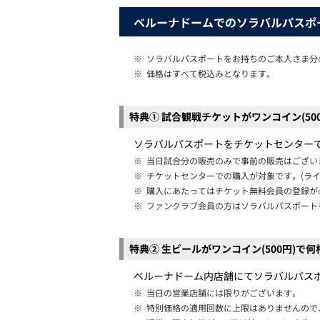
ベルーナドームでのソラバルパスポ
※
ソラバルパスポートをお持ちのご本人さま分
※
価格はすべて税込みとなります。
特典① 試合観戦チケットがワンコイン(50
ソラバルパスポートをチケットセンターで提
※
当日試合分の販売のみで事前の販売はござい
※
チケットセンターでの購入が対象です。(ライ
※
購入にあたってはチケット無料会員の登録が
※
ファンクラブ会員の方はソラバルパスポート
特典② 生ビールがワンコイン(500円)で
ベルーナドーム内店舗にてソラバルパスポ
※
当日の営業店舗には限りがございます。
※
特別価格の適用回数に上限はありませんので