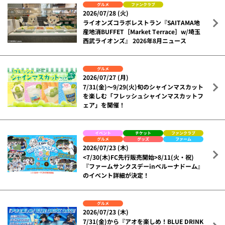
グルメ
ファンクラブ
2026/07/28 (火)
ライオンズコラボレストラン『SAITAMA地
産地消BUFFET［Market Terrace］w/埼玉
西武ライオンズ』 2026年8月ニュース
グルメ
2026/07/27 (月)
7/31(金)～9/29(火)旬のシャインマスカット
を楽しむ「フレッシュシャインマスカットフ
ェア」を開催！
イベント
チケット
ファンクラブ
グルメ
グッズ
ファーム
2026/07/23 (木)
<7/30(木)FC先行販売開始>8/11(火・祝)
『ファームサンクスデーinベルーナドーム』
のイベント詳細が決定！
グルメ
2026/07/23 (木)
7/31(金)から『アオを楽しめ！BLUE DRINK