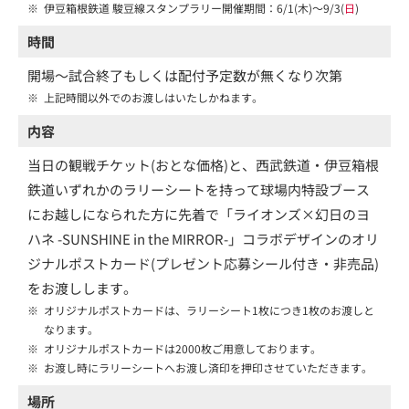
※
伊豆箱根鉄道 駿豆線スタンプラリー開催期間：6/1(木)～9/3(
日
)
時間
開場～試合終了もしくは配付予定数が無くなり次第
※
上記時間以外でのお渡しはいたしかねます。
内容
当日の観戦チケット(おとな価格)と、西武鉄道・伊豆箱根
鉄道いずれかのラリーシートを持って球場内特設ブース
にお越しになられた方に先着で「ライオンズ×幻日のヨ
ハネ -SUNSHINE in the MIRROR-」コラボデザインのオリ
ジナルポストカード(プレゼント応募シール付き・非売品)
をお渡しします。
※
オリジナルポストカードは、ラリーシート1枚につき1枚のお渡しと
なります。
※
オリジナルポストカードは2000枚ご用意しております。
※
お渡し時にラリーシートへお渡し済印を押印させていただきます。
場所