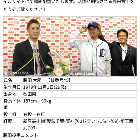
イルサイトにて動画配信いたします。活躍が期待される藤田投手を
どうぞご覧ください！
氏名
藤田 太陽 【背番号45】
生年月日
1979年11月1日(29歳)
出身地
秋田県
身長・体
187cm・90kg
重
投・打
右投・右打
経歴
新屋高-川崎製鉄千葉-阪神('00ドラフト1位～'09)-埼玉西
武('09)
藤田投手コメント