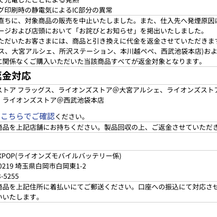
ング印刷時の静電気によるIC部分の異常
後、直ちに、対象商品の販売を中止いたしました。また、仕入先へ発煙原
ムページおよび店頭において「お詫びとお知らせ」を掲出いたしました。
入いただいたお客さまには、商品と引き換えに代金を返金させていただき
グス、大宮アルシェ、所沢ステーション、本川越ペペ、西武池袋本店)お
に関係なくご購入いただいた当該商品すべてが返金対象となります。
返金対応
ストア フラッグス、ライオンズストア＠大宮アルシェ、ライオンズスト
、ライオンズストア＠西武池袋本店
はこちらでご確認
ください。
商品を上記店舗にお持ちください。製品回収の上、ご返金させていただ
XPOP(ライオンズモバイルバッテリー係)
-0219 埼玉県白岡市白岡東1-2
3-5255
商品を上記住所に着払いにてご郵送ください。口座への振込にて対応さ
いいたします。