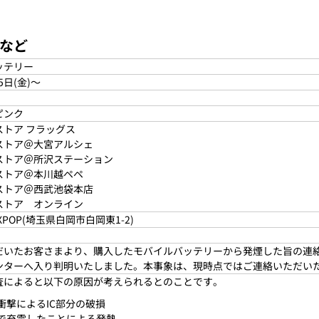
など
ッテリー
5日(金)～
ピンク
ストア フラッグス
ストア＠大宮アルシェ
ストア＠所沢ステーション
ストア＠本川越ペペ
ストア＠西武池袋本店
ストア オンライン
POP(埼玉県白岡市白岡東1-2)
だいたお客さまより、購入したモバイルバッテリーから発煙した旨の連絡
ンターへ入り判明いたしました。本事象は、現時点ではご連絡いただい
査によると以下の原因が考えられるとのことです。
の衝撃によるIC部分の破損
圧で充電したことによる発熱