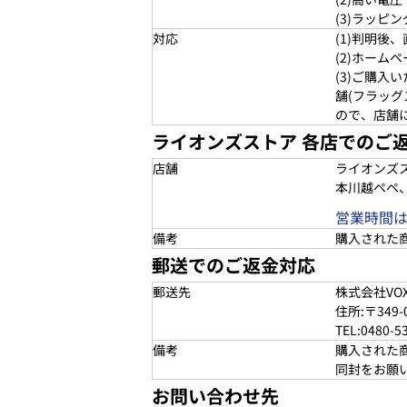
(3)ラッピ
対応
(1)判明
(2)ホー
(3)ご購
舗(フラッ
ので、店舗
ライオンズストア 各店でのご
店舗
ライオンズ
本川越ペペ
営業時間
備考
購入された
郵送でのご返金対応
郵送先
株式会社VO
住所:〒349
TEL:0480-5
備考
購入された
同封をお願
お問い合わせ先