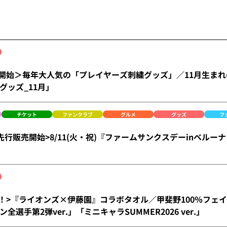
)受注開始＞毎年大人気の「プレイヤーズ刺繍グッズ」／11月生ま
グッズ_11月」
チケット
ファンクラブ
グルメ
グッズ
フ
)FC先行販売開始>8/11(火・祝)『ファームサンクスデーinベ
)発売！>『ライオンズ×伊藤園』コラボタオル／甲斐野100％フェイ
全選手第2弾ver.」「ミニキャラSUMMER2026 ver.」