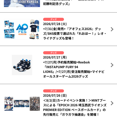
初勝利記念グッズ」
グッズ
2026/07/28 (火)
<7/31(金)発売>『アオフェス2026』グッ
ズ/SNS投票で選ばれた「れおほー！」レオ・
ライナグッズも登場！
グッズ
2026/07/27 (月)
<7/27(月)予約販売開始>Reebok
「INSTAPUMP FURY 94
LIONS」/<7/27(月)受注販売開始>マイナビ
オールスターゲーム2026グッズ
グッズ
2026/07/26 (日)
＜8/2(日)カードイベント実施！＞MINTブー
スによる「EPOCH 2026 埼玉西武ライオンズ
PREMIER EDITION ベースボールカード」の
先行販売と「ガラガラ抽選会」を開催！