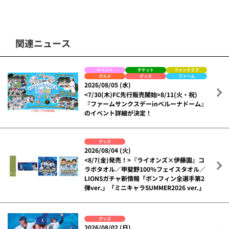
関連ニュース
イベント
チケット
ファンクラブ
グルメ
グッズ
ファーム
2026/08/05 (水)
<7/30(木)FC先行販売開始>8/11(火・祝)
『ファームサンクスデーinベルーナドーム』
のイベント詳細が決定！
グッズ
2026/08/04 (火)
<8/7(金)発売！>『ライオンズ×伊藤園』コ
ラボタオル／甲斐野100％フェイスタオル／
LIONSガチャ新情報「ボンフィン全選手第2
弾ver.」「ミニキャラSUMMER2026 ver.」
グッズ
2026/08/02 (日)