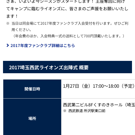
さぁ、いよいよ今シーズンがスタートします！ 王座奪回に向け
てキャンプに臨むライオンズに、皆さまのご声援をお願いいたし
ます！
※
当日は同会場にて2017年度ファンクラブ入会受付を行います。ぜひご利
用ください。
（年会費のほか、入会特典一式の送料として700円頂戴いたします。）
2017年度ファンクラブ詳細はこちら
2017埼玉西武ライオンズ出陣式 概要
1月27日（金）17:00～18:00（予定
開催日時
西武第二ビル8Fくすのきホール（埼玉県
※
西武鉄道 所沢駅東口前
場所