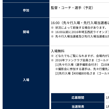
監督・コーチ・選手（予定）
参加
16:00（先々行入場・先行入場当選
※
状況によって前後する場合があります。
開場
※
16:00以前に2016年埼玉西武ライ
※
先々行入場当選者及び先行入場当選者以
入場無料
※
どなたでもご覧になれますが、会場内が
※
2016年ファンクラブ会員さま（ゴール
[1]先々行入場（選手撮影会付き）【10
※撮影会に参加する選手は、先々行優先
[2]先行入場【400組800名さま（ゴー
入場
応募期間
1
当選発表
1