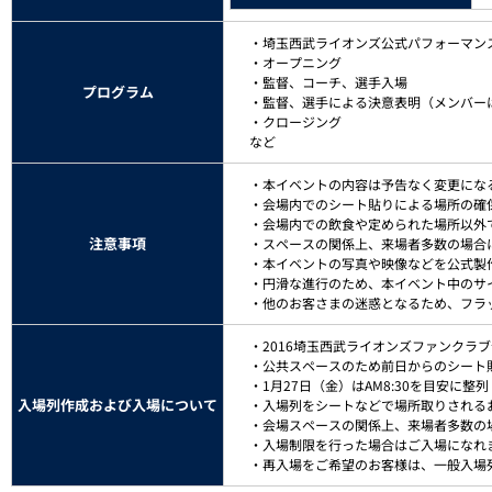
・埼玉西武ライオンズ公式パフォーマンスチ
・オープニング
・監督、コーチ、選手入場
プログラム
・監督、選手による決意表明（メンバー
・クロージング
など
・本イベントの内容は予告なく変更にな
・会場内でのシート貼りによる場所の確
・会場内での飲食や定められた場所以外
注意事項
・スペースの関係上、来場者多数の場合
・本イベントの写真や映像などを公式製
・円滑な進行のため、本イベント中のサ
・他のお客さまの迷惑となるため、フラ
・2016埼玉西武ライオンズファンク
・公共スペースのため前日からのシート
・1月27日（金）はAM8:30を目安
入場列作成および入場について
・入場列をシートなどで場所取りされる
・会場スペースの関係上、来場者多数の
・入場制限を行った場合はご入場になれ
・再入場をご希望のお客様は、一般入場