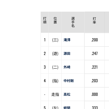
打
位
選
打
順
置
手
率
名
1
(
三
)
.200
滝澤
2
(
遊
)
.247
源田
3
(
二
)
.221
外崎
4
(
指
)
.203
中村剛
-
走
指
.000
高松
5
(
左
)
.333
蛭間