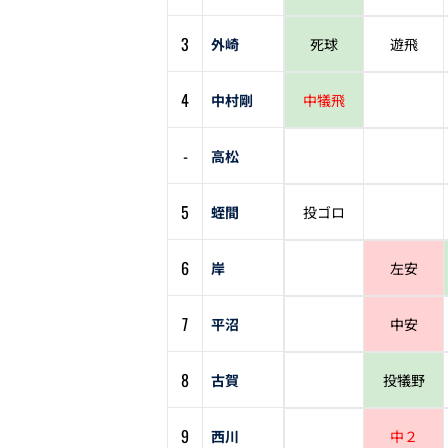
3
外崎
死球
遊飛
4
中村剛
中犠飛
-
高松
5
蛭間
投ゴロ
6
岸
左安
7
平沼
中安
8
古賀
投犠野
9
西川
中２