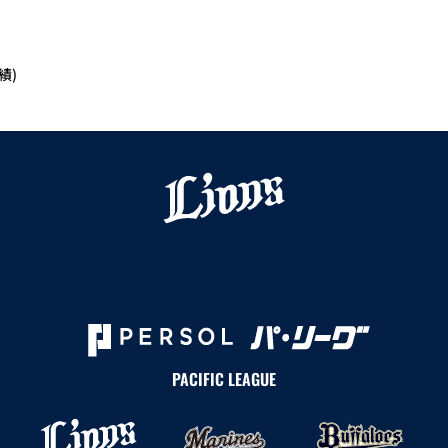
績)
PACIFIC LEAGUE