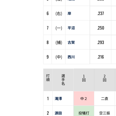
6
(
右
)
.237
岸
7
(
一
)
.250
平沼
8
(
捕
)
.293
古賀
9
(
中
)
.216
西川
打
選
1
2
順
手
回
回
名
1
滝澤
中２
二直
2
源田
投犠打
空三振