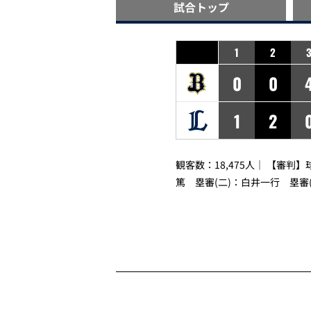
試合
トップ
1
2
0
0
1
2
観客数：18,475人｜ 【審判】
篤
塁審(二)：
白井一行
塁審(