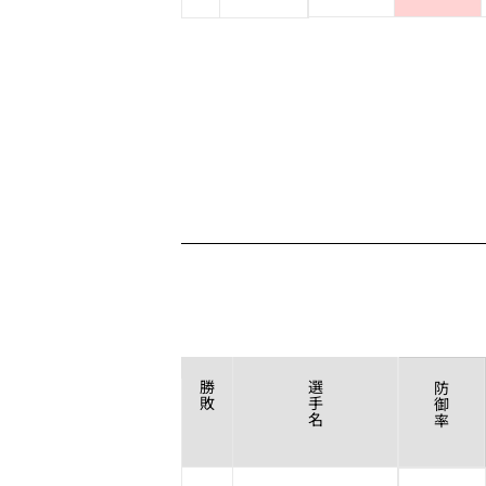
勝
選
防
敗
手
御
名
率