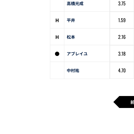
3.75
高橋光成
H
1.59
平井
H
2.16
松本
●
3.18
アブレイユ
4.70
中村祐