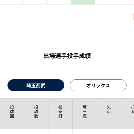
出場選手投手成績
埼玉西武
オリックス
投
投
被
奪
失
球
球
安
三
点
回
数
打
振