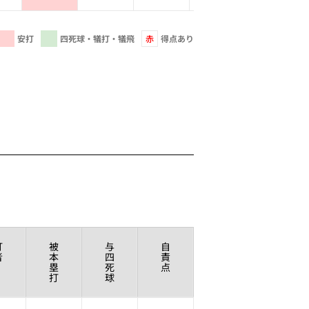
安打
四死球・犠打・犠飛
赤
得点あり
打
被
与
自
者
本
四
責
塁
死
点
打
球