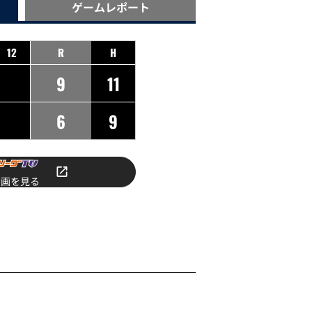
ゲーム
レポート
12
R
H
9
11
6
9
動画を見る