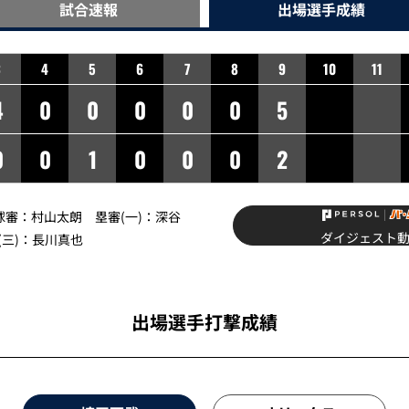
試合速報
出場選手
成績
3
4
5
6
7
8
9
10
11
4
0
0
0
0
0
5
0
0
1
0
0
0
2
球審：
村山太朗
塁審(一)：
深谷
ダイジェスト
三)：
長川真也
出場選手打撃成績