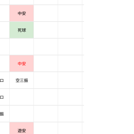
中安
死球
中安
ロ
空三振
ロ
振
遊安