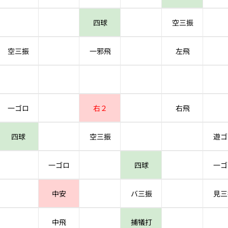
四球
空三振
空三振
一邪飛
左飛
一ゴロ
右２
右飛
四球
空三振
遊ゴ
一ゴロ
四球
一ゴ
中安
バ三振
見三
中飛
捕犠打