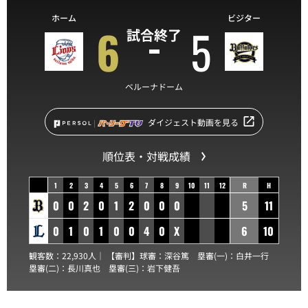
ホーム
ビジター
6
5
試合終了
ベルーナドーム
ダイジェスト動画を見る
順位表・対戦成績
1
2
3
4
5
6
7
8
9
10
11
12
R
H
0
0
2
0
1
2
0
0
0
5
11
0
1
0
1
0
0
4
0
X
6
10
観客数：22,930人｜ 【審判】球審：
深谷篤
塁審(一)：
白井一行
塁審(二)：
長川真也
塁審(三)：
岩下健吾