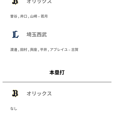
オリックス
曽谷
,
井口
,
山崎
–
若月
埼玉西武
渡邉
,
田村
,
與座
,
平井
,
アブレイユ
–
古賀
本塁打
オリックス
なし