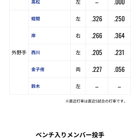
–
.000
左
高松
.326
.250
左
蛭間
.266
.364
右
岸
.205
.231
外野手
左
西川
.227
.056
両
金子侑
–
–
左
鈴木
※直近打率は直近5試合の打率です。
ベンチ入りメンバー投手