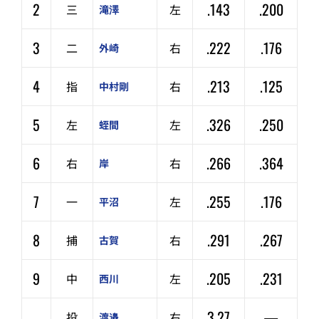
2
.143
.200
三
左
滝澤
3
.222
.176
二
右
外崎
4
.213
.125
指
右
中村剛
5
.326
.250
左
左
蛭間
6
.266
.364
右
右
岸
7
.255
.176
一
左
平沼
8
.291
.267
捕
右
古賀
9
.205
.231
中
左
西川
–
3.27
—
投
右
渡邉