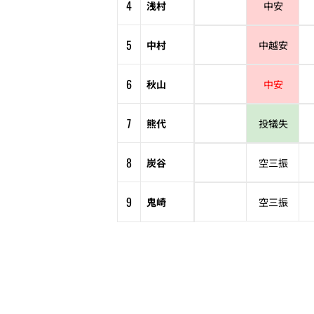
4
浅村
中安
5
中村
中越安
6
秋山
中安
7
熊代
投犠失
8
炭谷
空三振
9
鬼崎
空三振