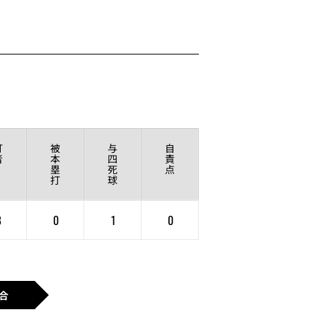
打
被
与
自
者
本
四
責
塁
死
点
打
球
8
0
1
0
合