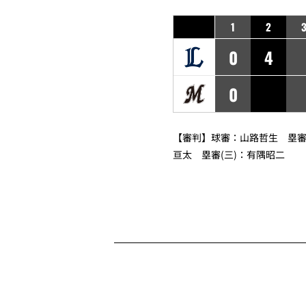
1
2
0
4
0
【審判】球審：
山路哲生
塁審(
亘太
塁審(三)：
有隅昭二