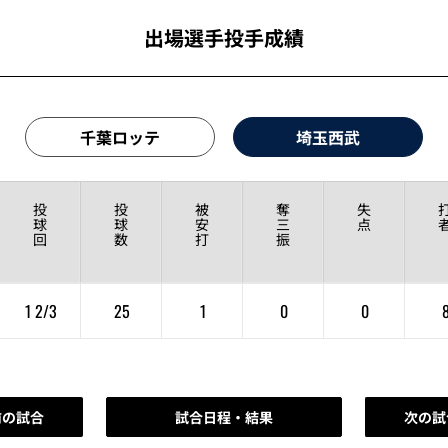
出場選手投手成績
千葉ロッテ
埼玉西武
投
投
被
奪
失
球
球
安
三
点
回
数
打
振
1 2/3
25
1
0
0
前の試合
試合日程・結果
次の試