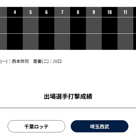
3
4
5
6
7
8
9
10
11
一)：
西本欣司
塁審(二)：
川口
出場選手打撃成績
千葉ロッテ
埼玉西武