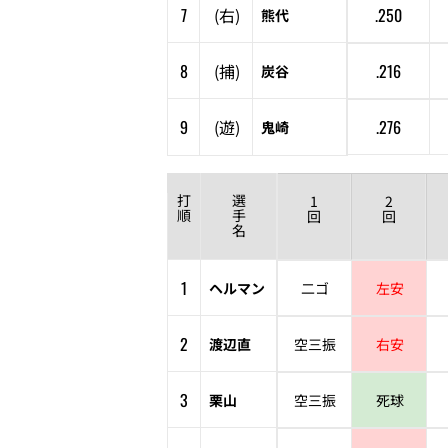
7
(
右
)
.250
熊代
8
(
捕
)
.216
炭谷
9
(
遊
)
.276
鬼崎
打
選
1
2
順
手
回
回
名
1
ヘルマン
二ゴ
左安
2
渡辺直
空三振
右安
3
栗山
空三振
死球