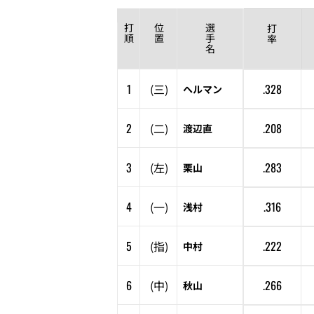
打
位
選
打
順
置
手
率
名
1
(
三
)
.328
ヘルマン
2
(
二
)
.208
渡辺直
3
(
左
)
.283
栗山
4
(
一
)
.316
浅村
5
(
指
)
.222
中村
6
(
中
)
.266
秋山