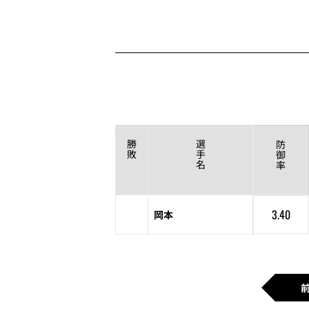
勝
選
防
敗
手
御
名
率
3.40
岡本