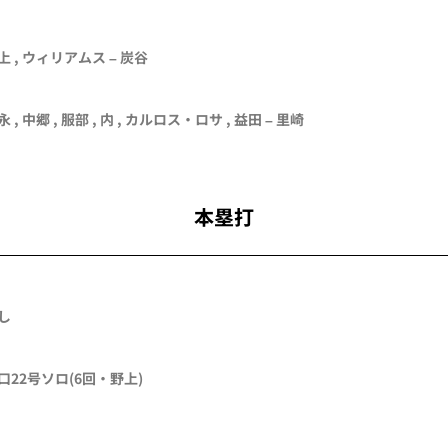
上 , ウィリアムス – 炭谷
永
, 中郷 , 服部 , 内 , カルロス・ロサ ,
益田
– 里崎
本塁打
し
口
22号ソロ
(6回・
野上
)