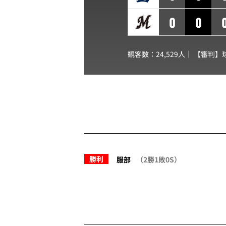
0
0
観客数：24,529人｜ 【審判】
勝利
服部
（2勝1敗0S）