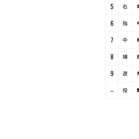
5
右
6
指
7
中
8
捕
9
遊
–
投