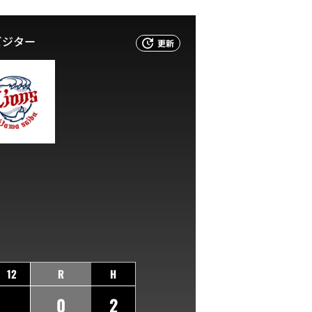
ビジター
更新
12
R
H
0
2