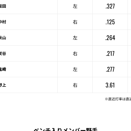
.327
左
坂田
.125
右
中村
.264
左
秋山
.217
右
炭谷
.277
左
鬼﨑
3.61
右
野上
※直近打率は直
ベンチ入りメンバー野手