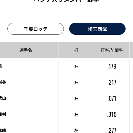
千葉ロッテ
埼玉西武
選手名
打
打率/
防御率
.179
右
星
.217
右
炭谷
.071
右
武山
.315
右
浅村
.277
左
鬼﨑