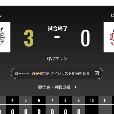
ム
3
0
試合終了
QVCマリン
ダイジェスト動画を見る
順位表・対戦成績
3
4
5
6
7
8
9
10
11
0
0
0
0
0
0
0