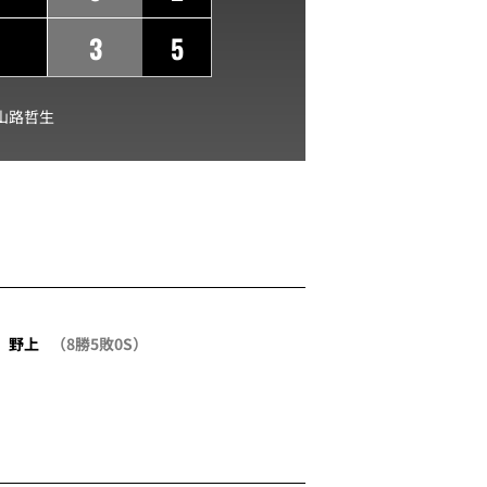
3
5
山路哲生
野上
（8勝5敗0S）