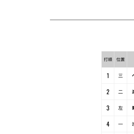
打順
位置
1
三
2
二
3
左
4
一