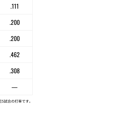
.111
.200
.200
.462
.308
—
近5試合の打率です。