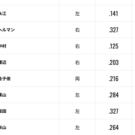
.141
左
永江
.327
右
ヘルマン
.125
右
中村
.203
右
渡辺
.216
両
金子侑
.284
左
栗山
.327
左
坂田
.264
左
秋山