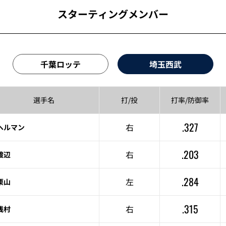
スターティングメンバー
千葉ロッテ
埼玉西武
選手名
打/投
打率/
防御率
.327
右
ヘルマン
.203
右
渡辺
.284
左
栗山
.315
右
浅村