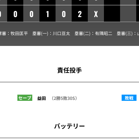
0
0
0
1
0
2
X
球審：
牧田匡平
塁審(一)：
川口亘太
塁審(二)：
有隅昭二
塁審(三)：
責任投手
セーブ
敗戦
益田
（2勝5敗30S）
バッテリー