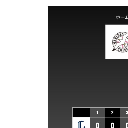
ホー
1
2
0
0