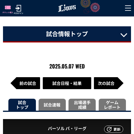
試合情報トップ
2025.05.07 WED
前の試合
試合日程・結果
次の試合
試合
出場選手
ゲーム
試合速報
トップ
成績
レポート
パーソル パ・リーグ
更新