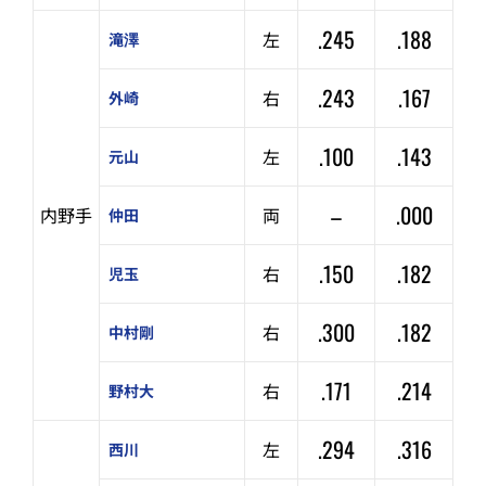
.245
.188
左
滝澤
.243
.167
右
外崎
.100
.143
左
元山
–
.000
内野手
両
仲田
.150
.182
右
児玉
.300
.182
右
中村剛
.171
.214
右
野村大
.294
.316
左
西川