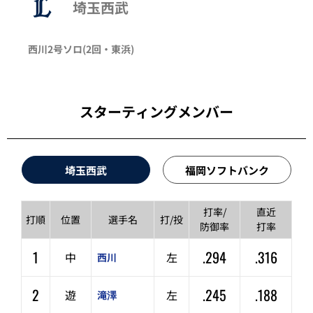
埼玉西武
西川
2号ソロ
(2回・
東浜
)
スターティングメンバー
埼玉西武
福岡ソフトバンク
打率/
直近
打順
位置
選手名
打/投
防御率
打率
1
.294
.316
中
左
西川
2
.245
.188
遊
左
滝澤