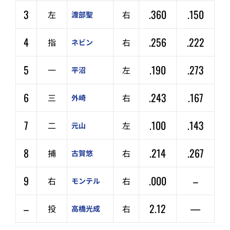
3
.360
.150
左
右
渡部聖
4
.256
.222
指
右
ネビン
5
.190
.273
一
左
平沼
6
.243
.167
三
右
外崎
7
.100
.143
二
左
元山
8
.214
.267
捕
右
古賀悠
9
.000
–
右
右
モンテル
–
2.12
—
投
右
高橋光成