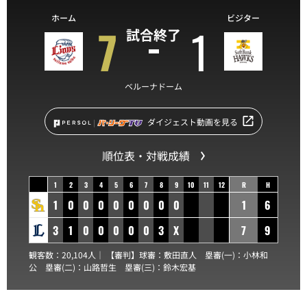
ホーム
ビジター
7
1
試合終了
ベルーナドーム
ダイジェスト動画を見る
順位表・対戦成績
1
2
3
4
5
6
7
8
9
10
11
12
R
H
1
0
0
0
0
0
0
0
0
1
6
3
1
0
0
0
0
0
3
X
7
9
観客数：20,104人｜ 【審判】球審：
敷田直人
塁審(一)：
小林和
公
塁審(二)：
山路哲生
塁審(三)：
鈴木宏基