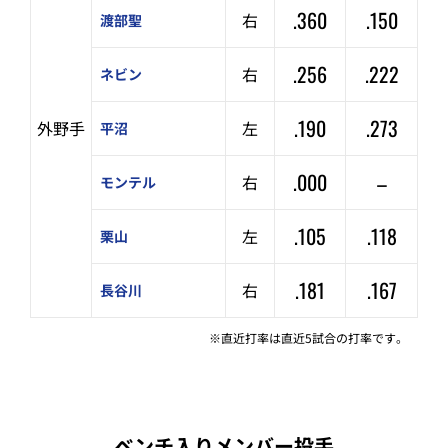
.360
.150
右
渡部聖
.256
.222
右
ネビン
.190
.273
外野手
左
平沼
.000
–
右
モンテル
.105
.118
左
栗山
.181
.167
右
長谷川
※直近打率は直近5試合の打率です。
ベンチ入りメンバー投手