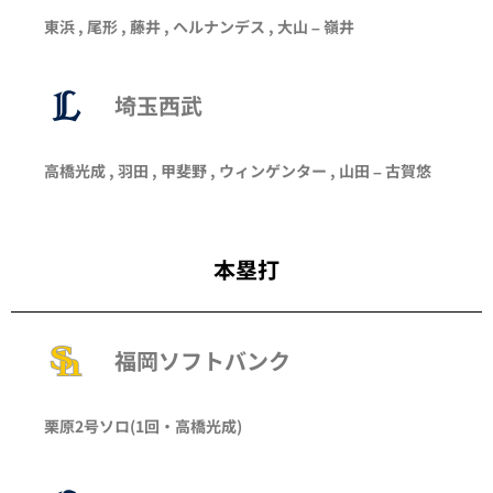
東浜
,
尾形
,
藤井
,
ヘルナンデス
,
大山
–
嶺井
埼玉西武
高橋光成
,
羽田
,
甲斐野
,
ウィンゲンター
,
山田
–
古賀悠
本塁打
福岡ソフトバンク
栗原
2号ソロ
(1回・
高橋光成
)