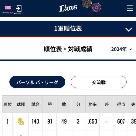
1軍順位表
順位表・対戦成績
パーソル パ・リーグ
交流戦
順位
球団
試合
勝
敗
分
勝率
差
得点
失
1
143
91
49
3
.650
-
607
3