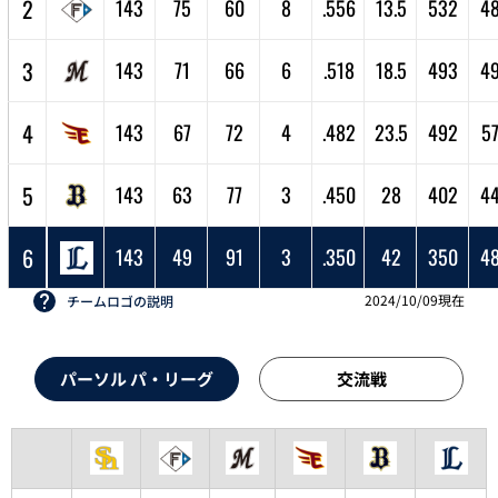
2
143
75
60
8
.556
13.5
532
4
3
143
71
66
6
.518
18.5
493
4
4
143
67
72
4
.482
23.5
492
5
5
143
63
77
3
.450
28
402
4
6
143
49
91
3
.350
42
350
4
2024/10/09現在
チームロゴの説明
パーソル パ・リーグ
交流戦