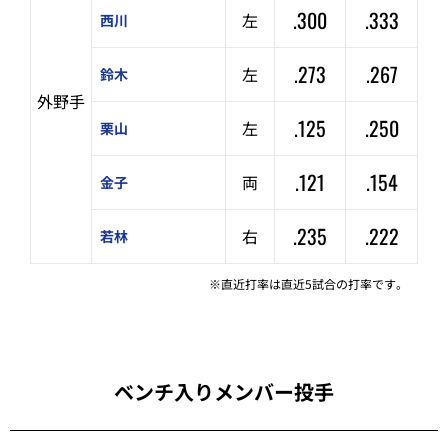
.300
.333
左
西川
.273
.267
左
鈴木
外野手
.125
.250
左
栗山
.121
.154
両
金子
.235
.222
右
若林
※直近打率は直近5試合の打率です。
ベンチ入りメンバー投手