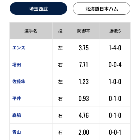
埼玉西武
北海道日本ハム
選手名
投
防御率
勝敗S
3.75
1-4-0
左
エンス
7.71
0-0-4
右
増田
1.23
1-0-0
左
佐藤隼
0.93
0-1-0
右
平井
4.76
0-1-0
右
森脇
2.00
0-0-1
右
青山