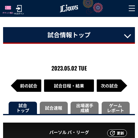
試合情報トップ
2023.05.02 TUE
前の試合
試合日程・結果
次の試合
試合
出場選手
ゲーム
試合速報
トップ
成績
レポート
パーソル パ・リーグ
更新