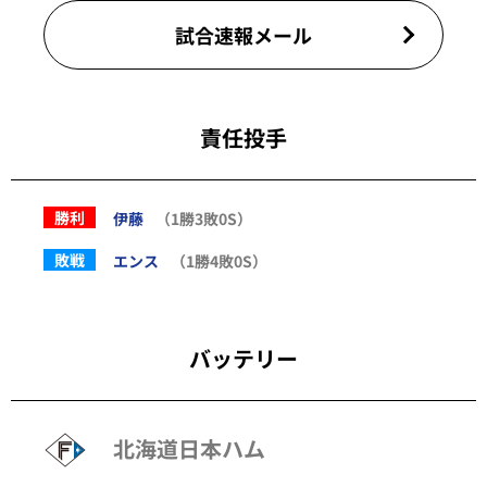
試合速報メール
責任投手
勝利
伊藤
（1勝3敗0S）
敗戦
エンス
（1勝4敗0S）
バッテリー
北海道日本ハム