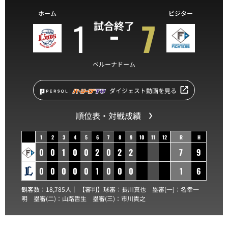
ホーム
ビジター
1
7
試合終了
ベルーナドーム
ダイジェスト動画を見る
順位表・対戦成績
1
2
3
4
5
6
7
8
9
10
11
12
R
H
0
0
1
0
0
2
0
2
2
7
9
0
0
0
0
0
1
0
0
0
1
6
観客数：18,785人｜ 【審判】球審：
長川真也
塁審(一)：
名幸一
明
塁審(二)：
山路哲生
塁審(三)：
市川貴之