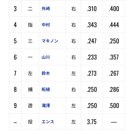
3
.310
.400
二
右
外崎
4
.343
.444
指
右
中村
5
.247
.250
三
右
マキノン
6
.233
.357
一
右
山川
7
.273
.267
左
左
鈴木
8
.250
.286
捕
右
柘植
9
.250
.500
遊
左
滝澤
–
3.75
—
投
左
エンス