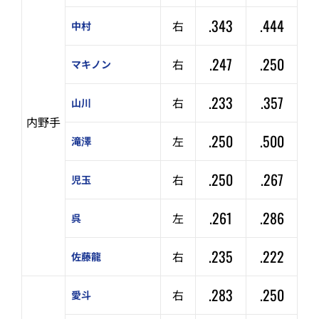
.343
.444
右
中村
.247
.250
右
マキノン
.233
.357
右
山川
内野手
.250
.500
左
滝澤
.250
.267
右
児玉
.261
.286
左
呉
.235
.222
右
佐藤龍
.283
.250
右
愛斗