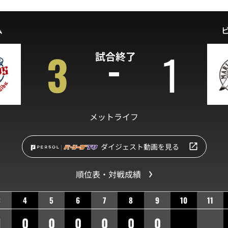
ム
3
1
試合終了
メットライフ
ダイジェスト動画を見る
順位表・対戦成績
3
4
5
6
7
8
9
10
11
1
0
0
0
0
0
0