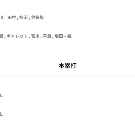
川 –
田村
,
柿沼
,
佐藤都
間
,
ギャレット
,
宮川
,
平良
,
増田
–
森
本塁打
し
し