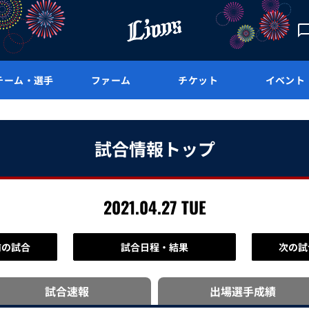
チーム・選手
ファーム
チケット
イベント
試合情報トップ
2021.04.27 TUE
前の試合
試合日程・結果
次の試
試合速報
出場選手
成績