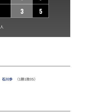
3
5
人
石川歩
（1勝1敗0S）