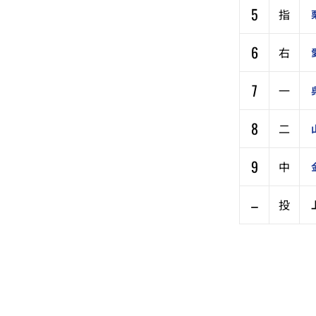
5
指
6
右
7
一
8
二
9
中
–
投