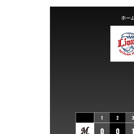
ホー
1
2
0
0