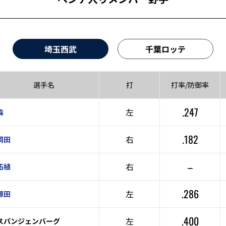
埼玉西武
千葉ロッテ
選手名
打
打率/
防御率
.247
左
森
.182
右
岡田
–
右
柘植
.286
左
源田
.400
左
スパンジェンバーグ