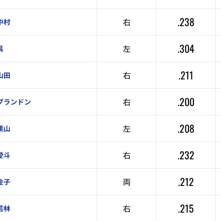
.238
右
中村
.304
左
呉
.211
右
山田
.200
右
ブランドン
.208
左
栗山
.232
右
愛斗
.212
両
金子
.215
右
若林