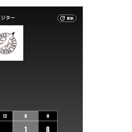
ビジター
更新
12
R
H
1
8