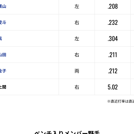
.208
左
栗山
.232
右
愛斗
.304
左
呉
.211
右
山田
.212
両
金子
5.02
右
上間
※直近打率は直
ベンチ入りメンバー野手