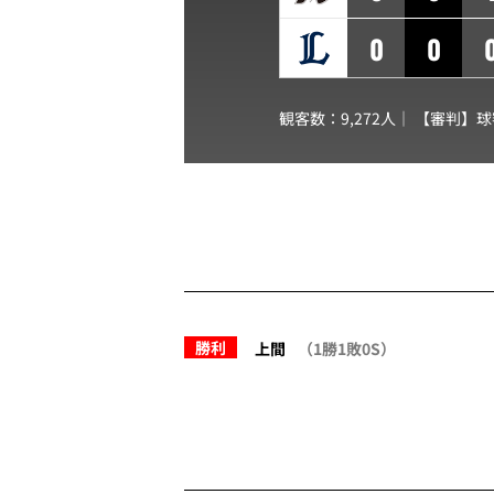
0
0
観客数：9,272人｜ 【審判】
勝利
上間
（1勝1敗0S）