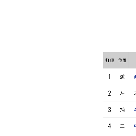
打順
位置
1
遊
2
左
3
捕
4
三