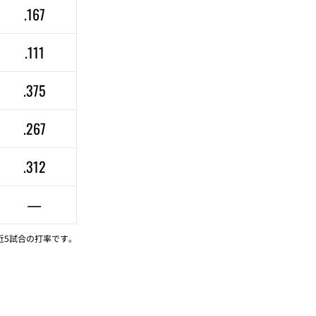
.167
.111
.375
.267
.312
—
近5試合の打率です。