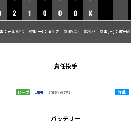
0
2
1
0
0
0
X
球審：
石山智也
塁審(一)：
津川力
塁審(二)：
青木昴
塁審(三)：
敷田直
責任投手
セーブ
敗戦
増田
（0勝1敗7S）
バッテリー