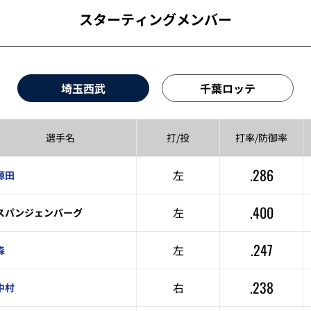
スターティングメンバー
埼玉西武
千葉ロッテ
選手名
打/投
打率/
防御率
.286
左
源田
.400
左
スパンジェンバーグ
.247
左
森
.238
右
中村