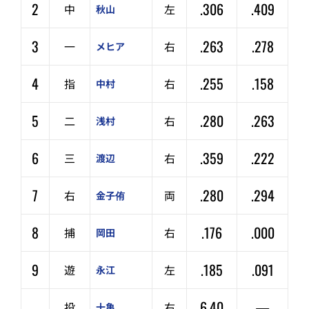
2
.306
.409
中
左
秋山
3
.263
.278
一
右
メヒア
4
.255
.158
指
右
中村
5
.280
.263
二
右
浅村
6
.359
.222
三
右
渡辺
7
.280
.294
右
両
金子侑
8
.176
.000
捕
右
岡田
9
.185
.091
遊
左
永江
–
6.40
—
投
右
十亀