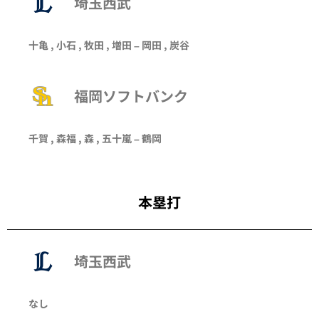
埼玉西武
十亀
,
小石
,
牧田
,
増田
–
岡田
,
炭谷
福岡ソフトバンク
千賀
, 森福 ,
森
,
五十嵐
–
鶴岡
本塁打
埼玉西武
なし