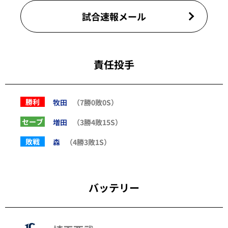
試合速報メール
責任投手
勝利
牧田
（7勝0敗0S）
セーブ
増田
（3勝4敗15S）
敗戦
森
（4勝3敗1S）
バッテリー