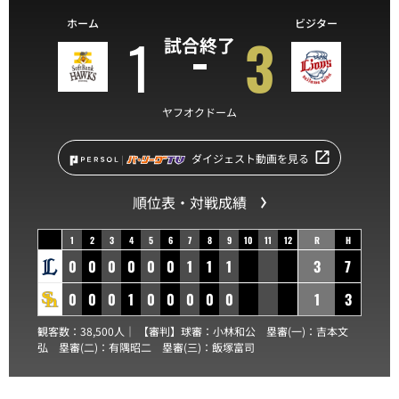
ホーム
ビジター
1
3
試合終了
ヤフオクドーム
ダイジェスト動画を見る
順位表・対戦成績
1
2
3
4
5
6
7
8
9
10
11
12
R
H
0
0
0
0
0
0
1
1
1
3
7
0
0
0
1
0
0
0
0
0
1
3
観客数：38,500人｜ 【審判】球審：
小林和公
塁審(一)：
吉本文
弘
塁審(二)：
有隅昭二
塁審(三)：
飯塚富司