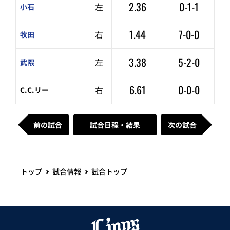
2.36
0-1-1
左
小石
1.44
7-0-0
右
牧田
3.38
5-2-0
左
武隈
6.61
0-0-0
右
C.C.リー
前の試合
試合日程・結果
次の試合
トップ
試合情報
試合トップ