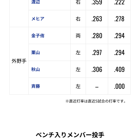
.359
.222
右
渡辺
.263
.278
右
メヒア
.280
.294
両
金子侑
.297
.294
左
栗山
外野手
.306
.409
左
秋山
–
.000
左
斉藤
※直近打率は直近5試合の打率です。
ベンチ入りメンバー投手