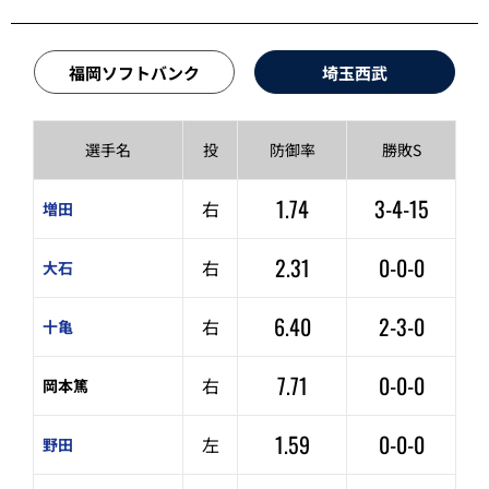
福岡ソフトバンク
埼玉西武
選手名
投
防御率
勝敗S
1.74
3-4-15
右
増田
2.31
0-0-0
右
大石
6.40
2-3-0
右
十亀
7.71
0-0-0
右
岡本篤
1.59
0-0-0
左
野田