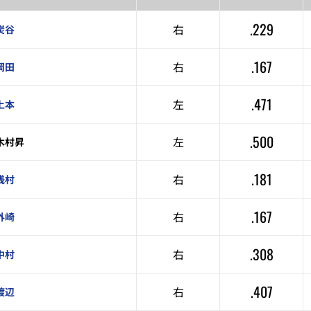
.229
右
炭谷
.167
右
岡田
.471
左
上本
.500
左
木村昇
.181
右
浅村
.167
右
外崎
.308
右
中村
.407
右
渡辺