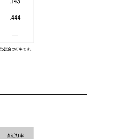
.143
.444
—
近5試合の打率です。
直近
打率