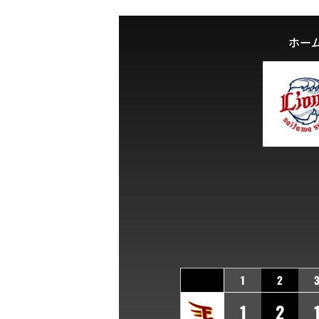
ホー
1
2
1
2