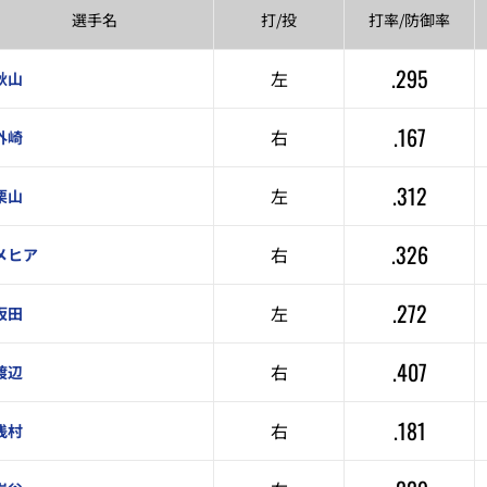
選手名
打/投
打率/
防御率
.295
左
秋山
.167
右
外崎
.312
左
栗山
.326
右
メヒア
.272
左
坂田
.407
右
渡辺
.181
右
浅村