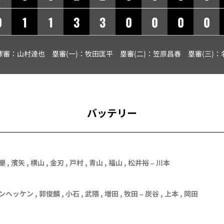
0
1
1
3
3
0
0
0
0
球審：
山村達也
塁審(一)：
牧田匡平
塁審(二)：
笠原昌春
塁審(三)：
バッテリー
樂
,
濱矢
,
横山
,
金刃
,
戸村
,
青山
,
福山
, 松井裕 –
川本
ンヘッケン , 郭俊麟 ,
小石
,
武隈
,
増田
,
牧田
–
炭谷
,
上本
,
岡田