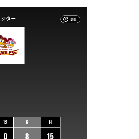
ビジター
更新
12
R
H
0
8
15