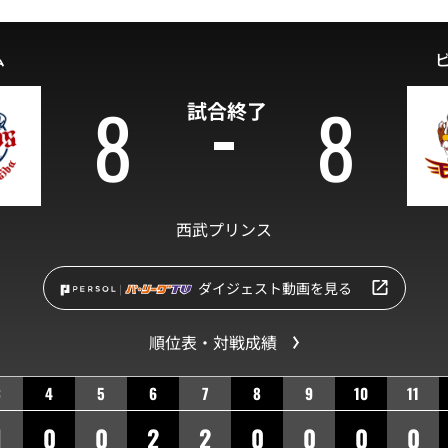
ム
8
8
試合終了
西武プリンス
ダイジェスト動画を見る
順位表・対戦成績
3
4
5
6
7
8
9
10
11
1
0
0
2
2
0
0
0
0