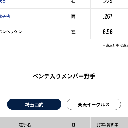
.229
右
炭谷
.267
両
金子侑
6.56
左
バンヘッケン
※直近打率は直
ベンチ入りメンバー野手
埼玉西武
楽天イーグルス
選手名
打
打率/
防御率