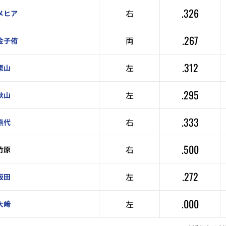
.326
右
メヒア
.267
両
金子侑
.312
左
栗山
.295
左
秋山
.333
右
熊代
.500
右
竹原
.272
左
坂田
.000
左
大﨑