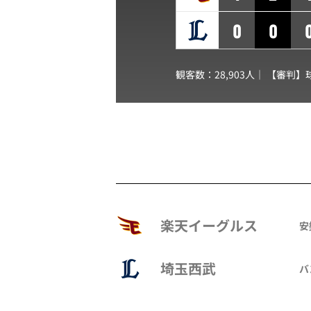
0
0
観客数：28,903人｜ 【審判】
楽天イーグルス
安
埼玉西武
バ