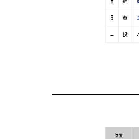
8
捕
9
遊
–
投
位置