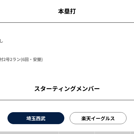
本塁打
し
村
2号2ラン
(6回・
安樂
)
スターティングメンバー
埼玉西武
楽天イーグルス