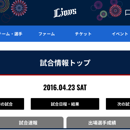
チーム・選手
ファーム
チケット
イベント
試合情報トップ
2016.04.23 SAT
前の試合
試合日程・結果
次の試
試合速報
出場選手
成績