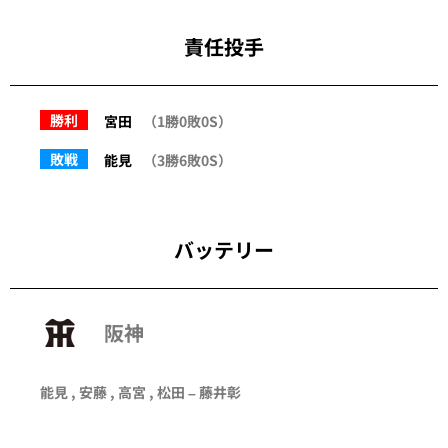
責任投手
勝利
宮田
（1勝0敗0S）
敗戦
能見
（3勝6敗0S）
バッテリー
阪神
能見 , 安藤 , 高宮 , 松田 – 藤井彰