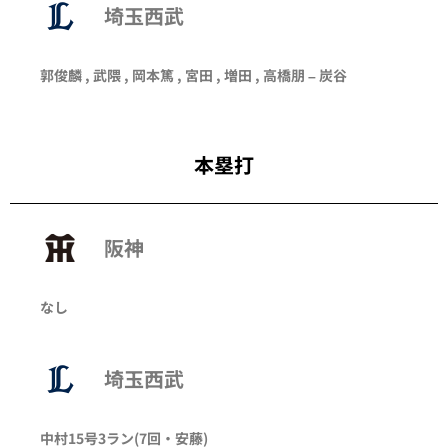
埼玉西武
郭俊麟 , 武隈 , 岡本篤 , 宮田 ,
増田
, 高橋朋 – 炭谷
本塁打
阪神
なし
埼玉西武
中村
15号3ラン
(7回・
安藤
)