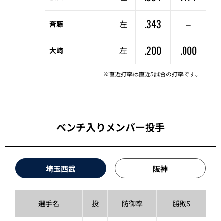
.343
–
左
斉藤
.200
.000
左
大﨑
※直近打率は直近5試合の打率です。
ベンチ入りメンバー投手
埼玉西武
阪神
選手名
投
防御率
勝敗S