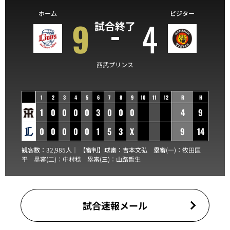
ホーム
ビジター
9
4
試合終了
西武プリンス
1
2
3
4
5
6
7
8
9
10
11
12
R
H
1
0
0
0
0
3
0
0
0
4
9
0
0
0
0
0
1
5
3
X
9
14
観客数：32,985人｜ 【審判】球審：
吉本文弘
塁審(一)：
牧田匡
平
塁審(二)：
中村稔
塁審(三)：
山路哲生
試合速報メール