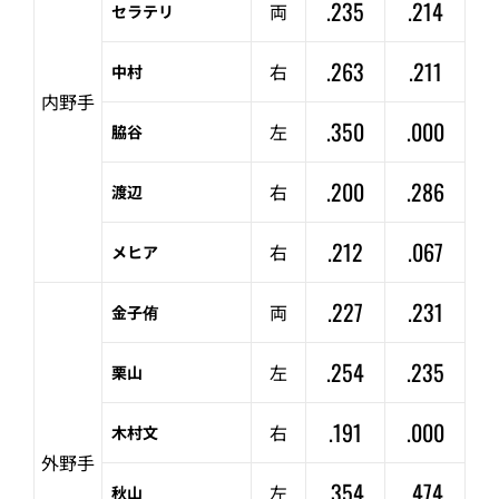
.235
.214
両
セラテリ
.263
.211
右
中村
内野手
.350
.000
左
脇谷
.200
.286
右
渡辺
.212
.067
右
メヒア
.227
.231
両
金子侑
.254
.235
左
栗山
.191
.000
右
木村文
外野手
.354
.474
左
秋山