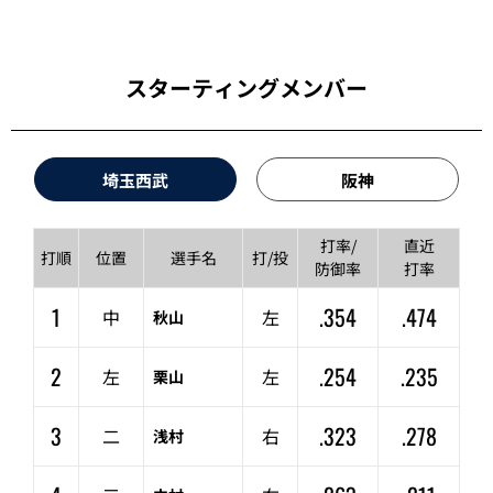
スターティングメンバー
埼玉西武
阪神
打率/
直近
打順
位置
選手名
打/投
防御率
打率
1
.354
.474
中
左
秋山
2
.254
.235
左
左
栗山
3
.323
.278
二
右
浅村