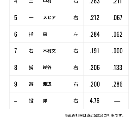
4
.263
.211
三
右
中村
5
.212
.067
一
右
メヒア
6
.284
.062
指
左
森
7
.191
.000
右
右
木村文
8
.206
.133
捕
右
炭谷
9
.200
.286
遊
右
渡辺
–
4.76
—
投
右
郭
※直近打率は直近5試合の打率です。