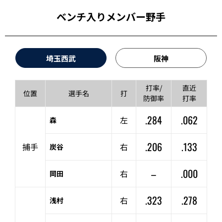
ベンチ入りメンバー野手
埼玉西武
阪神
打率/
直近
位置
選手名
打
防御率
打率
.284
.062
左
森
.206
.133
捕手
右
炭谷
–
.000
右
岡田
.323
.278
右
浅村