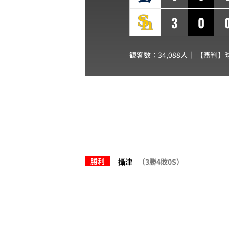
3
0
観客数：34,088人｜ 【審判】
勝利
攝津
（3勝4敗0S）