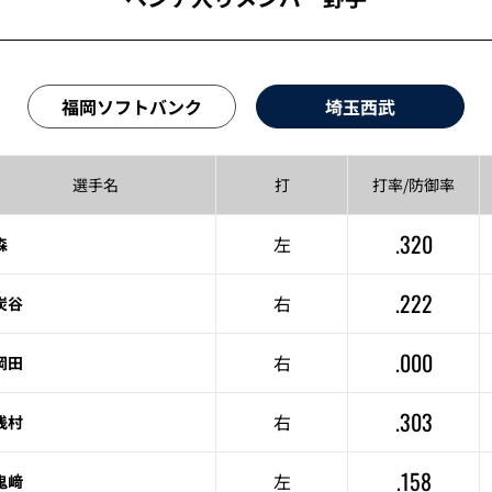
福岡ソフトバンク
埼玉西武
選手名
打
打率/
防御率
.320
左
森
.222
右
炭谷
.000
右
岡田
.303
右
浅村
.158
左
鬼﨑