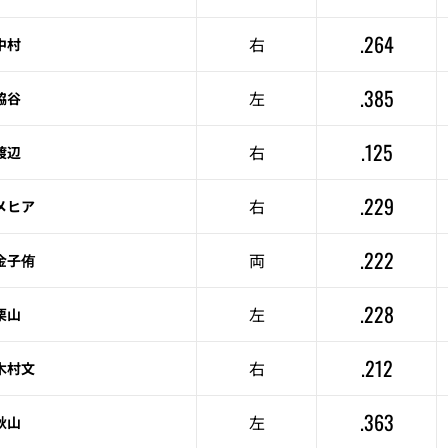
.264
右
中村
.385
左
脇谷
.125
右
渡辺
.229
右
メヒア
.222
両
金子侑
.228
左
栗山
.212
右
木村文
.363
左
秋山