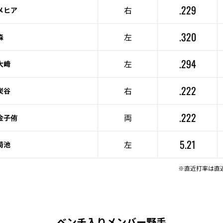
.229
右
メヒア
.320
左
森
.294
左
大﨑
.222
右
炭谷
.222
両
金子侑
5.21
左
菊池
※直近打率は直
ベンチ入りメンバー野手