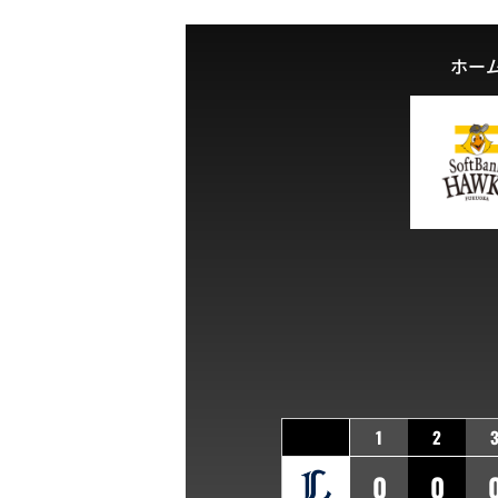
ホー
1
2
0
0