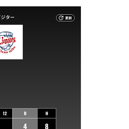
ビジター
更新
12
R
H
4
8