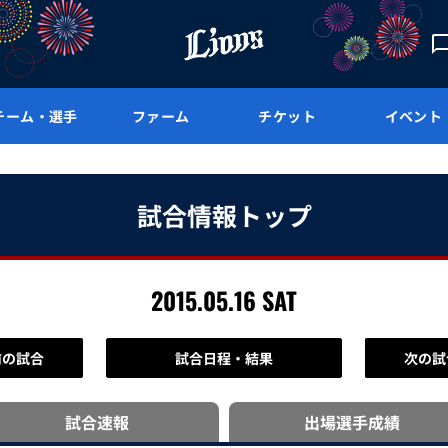
チーム・選手
ファーム
チケット
イベント
試合情報トップ
2015.05.16 SAT
前の試合
試合日程・結果
次の試
試合速報
出場選手
成績