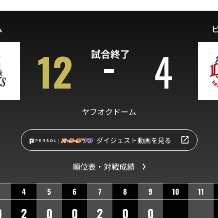
ム
12
4
試合終了
ヤフオクドーム
ダイジェスト動画を見る
順位表・対戦成績
3
4
5
6
7
8
9
10
11
0
2
0
0
2
0
0