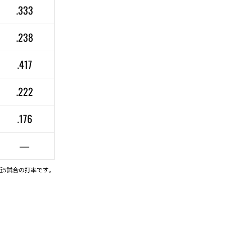
.333
.238
.417
.222
.176
—
近5試合の打率です。