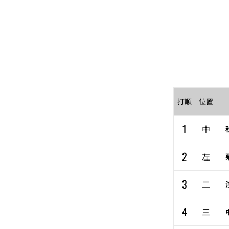
打順
位置
1
中
2
左
3
二
4
三