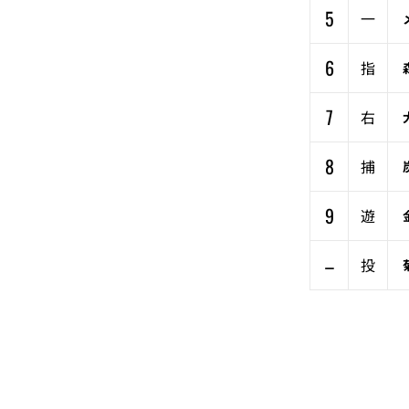
5
一
6
指
7
右
8
捕
9
遊
–
投