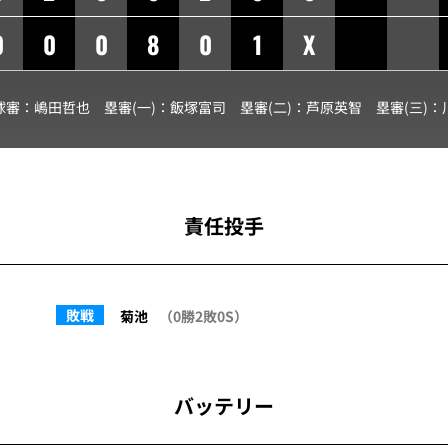
0
0
0
8
0
1
X
球審：
嶋田哲也
塁審(一)：
飯塚富司
塁審(二)：
芦原英智
塁審(三)：
責任投手
敗戦
菊池
（0勝2敗0S）
バッテリー