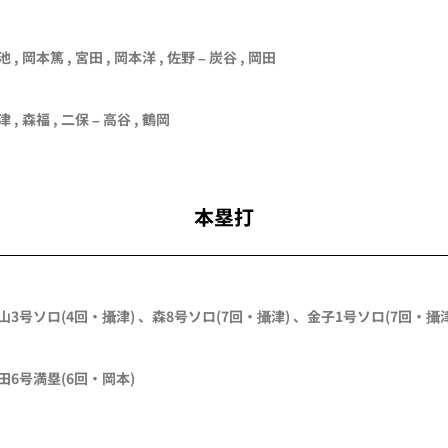
池 , 岡本篤 , 宮田 , 岡本洋 , 佐野 – 炭谷 ,
岡田
 , 森福 , 二保 – 高谷 , 鶴岡
本塁打
山
3号ソロ
(4回・
攝津
)
、
森
8号ソロ
(7回・
攝津
)
、
金子
1号ソロ
(7回・
攝
田
6号満塁
(6回・
岡本
)