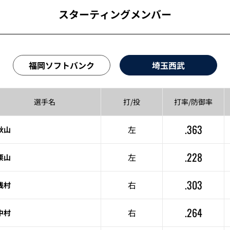
スターティングメンバー
福岡ソフトバンク
埼玉西武
選手名
打/投
打率/
防御率
.363
左
秋山
.228
左
栗山
.303
右
浅村
.264
右
中村