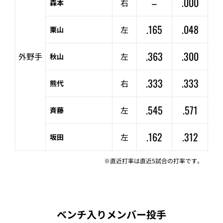
–
.000
右
森本
.165
.048
左
栗山
.363
.300
外野手
左
秋山
.333
.333
右
熊代
.545
.571
左
斉藤
.162
.312
左
坂田
※直近打率は直近5試合の打率です。
ベンチ入りメンバー投手