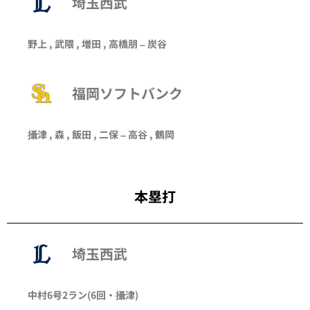
埼玉西武
野上 , 武隈 ,
増田
, 高橋朋 – 炭谷
福岡ソフトバンク
攝津 ,
森
, 飯田 , 二保 – 高谷 , 鶴岡
本塁打
埼玉西武
中村
6号2ラン
(6回・
攝津
)