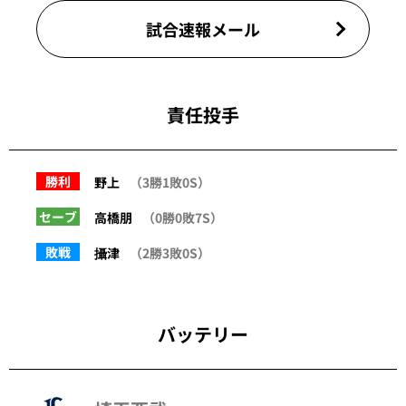
試合速報メール
責任投手
勝利
野上
（3勝1敗0S）
セーブ
高橋朋
（0勝0敗7S）
敗戦
攝津
（2勝3敗0S）
バッテリー