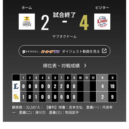
ホーム
ビジター
2
4
試合終了
ヤフオクドーム
ダイジェスト動画を見る
順位表・対戦成績
1
2
3
4
5
6
7
8
9
10
11
12
R
H
0
0
0
0
0
2
2
0
0
4
10
1
0
1
0
0
0
0
0
0
2
9
観客数：32,587人｜ 【審判】球審：
吉本文弘
塁審(一)：
丹波幸
一
塁審(二)：
津川力
塁審(三)：
牧田匡平