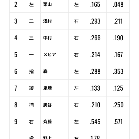
2
.165
.048
左
左
栗山
3
.293
.211
二
右
浅村
4
.266
.190
三
右
中村
5
.214
.167
一
右
メヒア
6
.288
.353
指
左
森
7
.133
.125
遊
左
鬼﨑
8
.210
.250
捕
右
炭谷
9
.545
.571
右
左
斉藤
–
1.78
—
投
右
野上