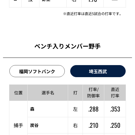
※直近打率は直近5試合の打率です。
ベンチ入りメンバー野手
福岡ソフトバンク
埼玉西武
打率/
直近
位置
選手名
打
防御率
打率
.288
.353
左
森
.210
.250
捕手
右
炭谷