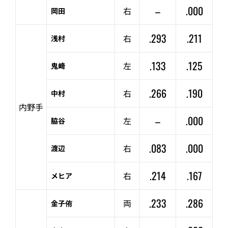
–
.000
右
岡田
.293
.211
右
浅村
.133
.125
左
鬼﨑
.266
.190
右
中村
内野手
–
.000
左
脇谷
.083
.000
右
渡辺
.214
.167
右
メヒア
.233
.286
両
金子侑