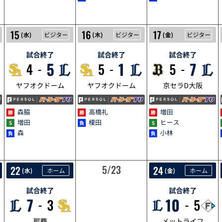
5/15
5/16
5/17
15
16
17
(
水
)
ビジター
(
木
)
ビジター
(
金
)
ビジター
試合終了
試合終了
試合終了
5
1
7
4
5
5
ヤフオクドーム
ヤフオクドーム
京セラD大阪
森脇
高橋礼
増田
増田
榎田
ヒース
森
小林
5/22
5/23
5/24
22
24
(
水
)
ホーム
(
金
)
ホーム
試合終了
試合終了
7
10
3
5
那覇
メットライフ