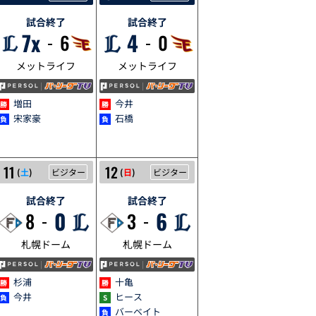
試合終了
試合終了
7x
4
6
0
メットライフ
メットライフ
増田
今井
宋家豪
石橋
5/11
5/12
11
12
(
土
)
ビジター
(
日
)
ビジター
試合終了
試合終了
0
6
8
3
札幌ドーム
札幌ドーム
杉浦
十亀
今井
ヒース
バーベイト