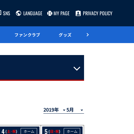
SNS
LANGUAGE
MY PAGE
PRIVACY POLICY
ファンクラブ
グッズ
グルメ
5/4
5/5
4
5
(
土･祝
)
ホーム
(
日･祝
)
ホーム