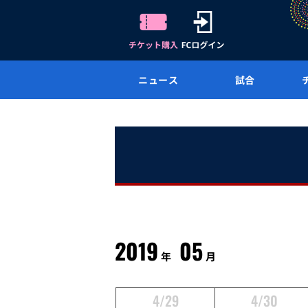
ニュース
試合
2019
05
年
月
4/29
4/30