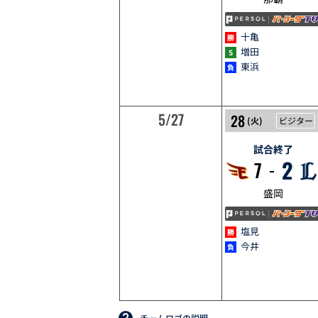
十亀
増田
東浜
5/27
5/28
28
(
火
)
ビジター
試合終了
2
7
盛岡
塩見
今井
チームロゴの説明