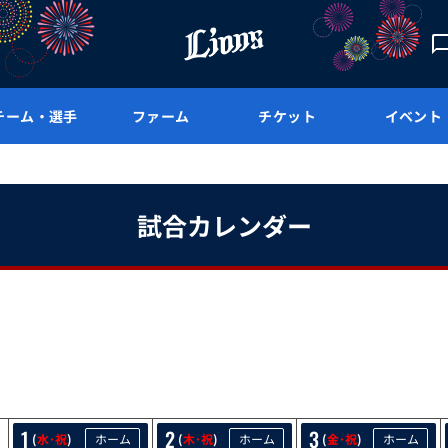
チーム・選手
ファーム
チケット
イベント
試合カレンダー
5/1
5/2
5/3
1
2
3
(
水･祝
)
ホーム
(
木･祝
)
ホーム
(
金･祝
)
ホーム