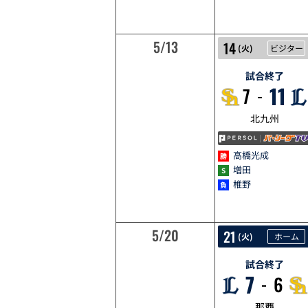
5/13
5/14
14
(
火
)
ビジター
試合終了
11
7
北九州
高橋光成
増田
椎野
5/20
5/21
21
(
火
)
ホーム
試合終了
7
6
那覇