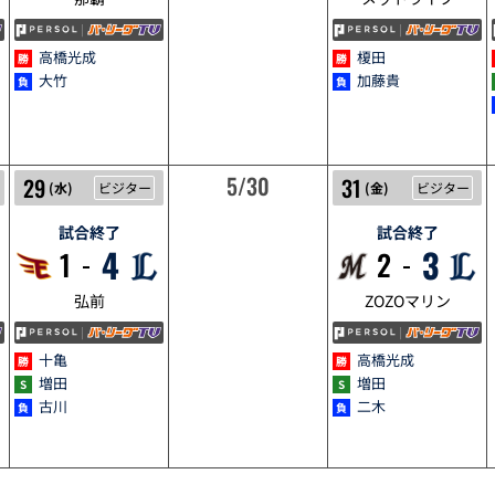
高橋光成
榎田
大竹
加藤貴
5/29
5/30
5/31
29
31
(
水
)
ビジター
(
金
)
ビジター
試合終了
試合終了
4
3
1
2
弘前
ZOZOマリン
十亀
高橋光成
増田
増田
古川
二木