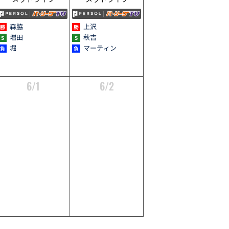
森脇
上沢
増田
秋吉
堀
マーティン
6/1
6/2