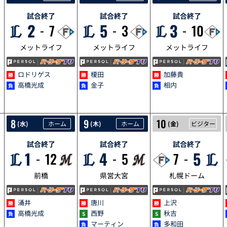
試合終了
試合終了
試合終了
2
5
3
7
3
10
メットライフ
メットライフ
メットライフ
ロドリゲス
榎田
加藤貴
高橋光成
金子
相内
5/8
5/9
5/10
8
9
10
(
水
)
ホーム
(
木
)
ホーム
(
金
)
ビジター
試合終了
試合終了
試合終了
1
4
5
12
5
7
前橋
県営大宮
札幌ドーム
涌井
唐川
上沢
高橋光成
西野
秋吉
マーティン
多和田