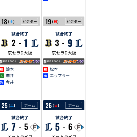
5/18
5/19
18
19
(
土
)
ビジター
(
日
)
ビジター
試合終了
試合終了
1
9
2
3
京セラD大阪
京セラD大阪
鈴木
松本
増井
エップラー
今井
5/25
5/26
25
26
(
土
)
ホーム
(
日
)
ホーム
試合終了
試合終了
7
5
5
6
メットライフ
メットライフ