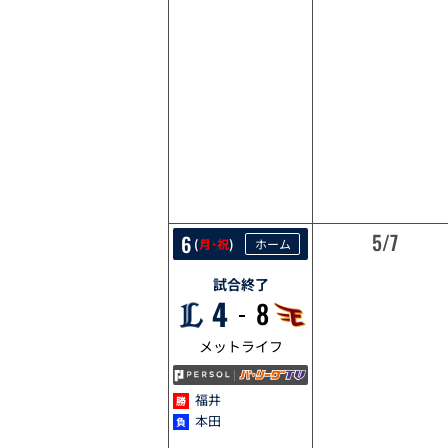
5/6
5/7
6
(
月･祝
)
ホーム
試合終了
4
8
メットライフ
福井
本田