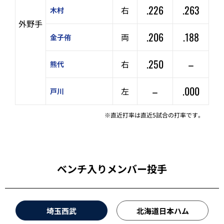
.226
.263
右
木村
外野手
.206
.188
両
金子侑
.250
–
右
熊代
–
.000
左
戸川
※直近打率は直近5試合の打率です。
ベンチ入りメンバー投手
埼玉西武
北海道日本ハム