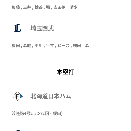
加藤 ,
玉井
, 鍵谷 ,
堀
,
吉田侑
–
清水
埼玉西武
榎田
,
森脇
,
小川
,
平井
,
ヒース
,
増田
–
森
本塁打
北海道日本ハム
渡邉諒
4号2ラン
(2回・
榎田
)