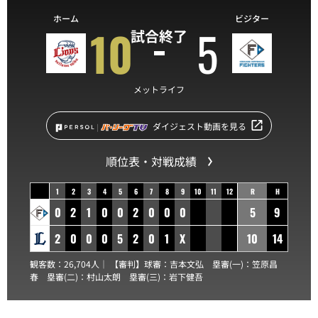
ホーム
ビジター
10
5
試合終了
メットライフ
ダイジェスト動画を見る
順位表・対戦成績
1
2
3
4
5
6
7
8
9
10
11
12
R
H
0
2
1
0
0
2
0
0
0
5
9
2
0
0
0
5
2
0
1
X
10
14
観客数：26,704人｜ 【審判】球審：
吉本文弘
塁審(一)：
笠原昌
春
塁審(二)：
村山太朗
塁審(三)：
岩下健吾