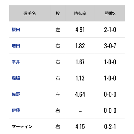
選手名
投
防御率
勝敗S
4.91
2-1-0
左
榎田
1.82
3-0-7
右
増田
1.67
1-0-0
右
平井
1.13
1-0-0
右
森脇
4.64
0-0-0
左
佐野
–
0-0-0
右
伊藤
4.15
0-2-1
右
マーティン