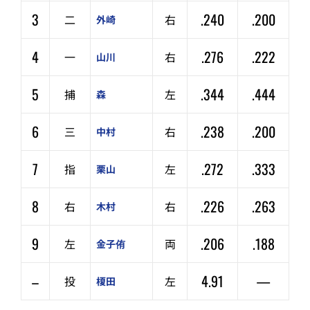
3
.240
.200
二
右
外崎
4
.276
.222
一
右
山川
5
.344
.444
捕
左
森
6
.238
.200
三
右
中村
7
.272
.333
指
左
栗山
8
.226
.263
右
右
木村
9
.206
.188
左
両
金子侑
–
4.91
—
投
左
榎田