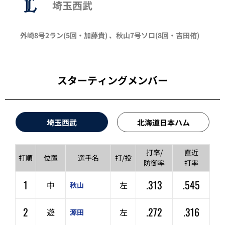
埼玉西武
外崎
8号2ラン
(5回・
加藤貴
)
、
秋山
7号ソロ
(8回・
吉田侑
)
スターティングメンバー
埼玉西武
北海道日本ハム
打率/
直近
打順
位置
選手名
打/投
防御率
打率
1
.313
.545
中
左
秋山
2
.272
.316
遊
左
源田