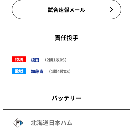
試合速報メール
責任投手
勝利
榎田
（2勝1敗0S）
敗戦
加藤貴
（1勝4敗0S）
バッテリー
北海道日本ハム