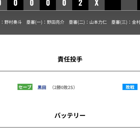
0
0
0
0
0
2
X
審：
野村奏斗
塁審(一)：
野田亮介
塁審(二)：
山本力仁
塁審(三)：
金
責任投手
セーブ
敗戦
黒田
（2勝0敗2S）
バッテリー