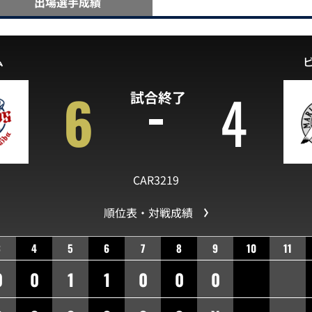
出場選手
成績
ム
6
4
試合終了
CAR3219
順位表・対戦成績
3
4
5
6
7
8
9
10
11
0
0
1
1
0
0
0