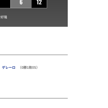
6
12
村好隆
ゲレーロ
（0勝1敗0S）