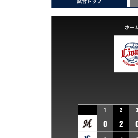
試合
トップ
ホー
1
2
0
2