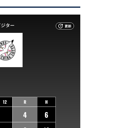
ビジター
更新
12
R
H
4
6