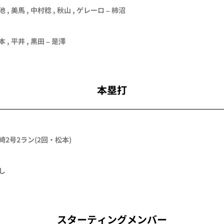
池
,
美馬
,
中村稔
,
秋山
,
ゲレーロ
–
柿沼
本
,
平井
,
黒田
–
是澤
本塁打
崎
2号2ラン
(2回・
松本
)
し
スターティングメンバー