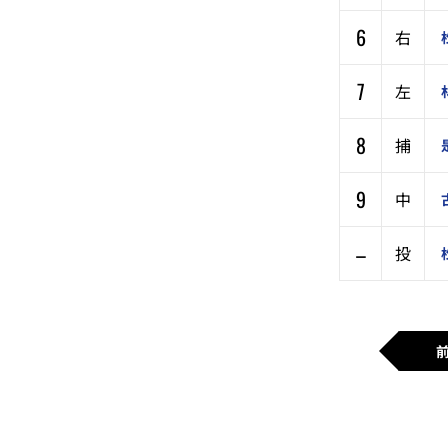
6
右
7
左
8
捕
9
中
–
投