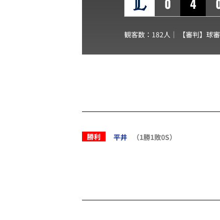
0
4
観客数：182人｜ 【審判】球
勝利
平井
（1勝1敗0S）