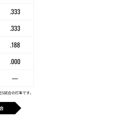
.333
.333
.188
.000
—
近5試合の打率です。
合