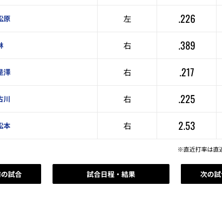
.226
左
松原
.389
右
林
.217
右
是澤
.225
右
古川
2.53
右
松本
※直近打率は直
前の試合
試合日程・結果
次の試