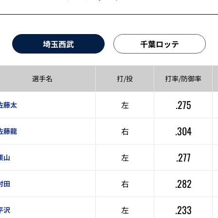
埼玉西武
千葉ロッテ
選手名
打/投
打率/
防御率
.275
左
佐藤太
.304
右
佐藤龍
.277
左
栗山
.282
右
村田
.233
左
平沢