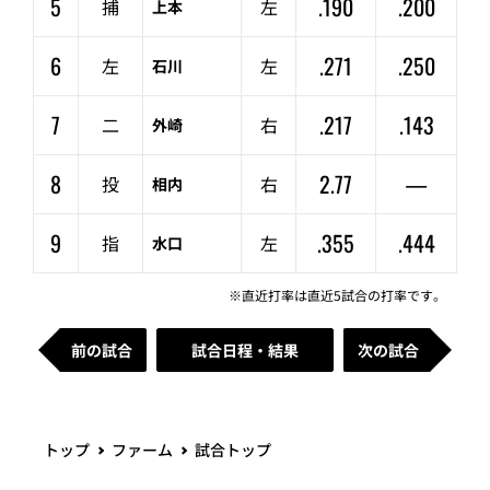
5
.190
.200
捕
左
上本
6
.271
.250
左
左
石川
7
.217
.143
二
右
外崎
8
2.77
—
投
右
相内
9
.355
.444
指
左
水口
※直近打率は直近5試合の打率です。
前の試合
試合日程・結果
次の試合
トップ
ファーム
試合トップ