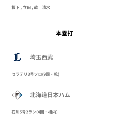
榎下 , 立田 , 乾 –
清水
本塁打
埼玉西武
セラテリ
3号ソロ
(9回・
乾
)
北海道日本ハム
石川
5号2ラン
(4回・
相内
)