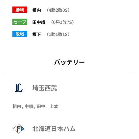
勝利
相内
（4勝2敗0S）
セーブ
田中靖
（0勝1敗7S）
敗戦
榎下
（1勝1敗1S）
バッテリー
埼玉西武
相内 , 中崎 , 田中 – 上本
北海道日本ハム