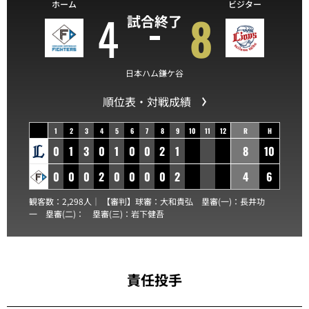
ホーム
ビジター
4
8
試合終了
日本ハム鎌ケ谷
順位表・対戦成績
1
2
3
4
5
6
7
8
9
10
11
12
R
H
0
1
3
0
1
0
0
2
1
8
10
0
0
0
2
0
0
0
0
2
4
6
観客数：2,298人｜ 【審判】球審：
大和貴弘
塁審(一)：
長井功
一
塁審(二)：
塁審(三)：
岩下健吾
責任投手