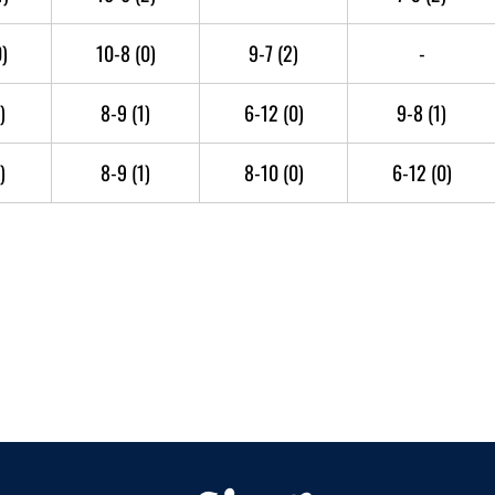
0)
10-8
(0)
9-7
(2)
-
)
8-9
(1)
6-12
(0)
9-8
(1)
)
8-9
(1)
8-10
(0)
6-12
(0)