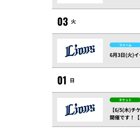
03
火
ファーム
6月3日(火
01
日
チケット
【6/5(木)
開催です！【6