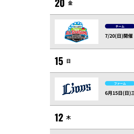
20
金
チーム
7/20(日)
15
日
ファーム
6月15日(
12
木