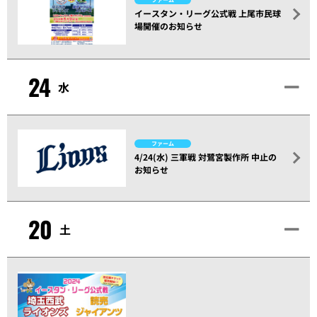
イースタン・リーグ公式戦 上尾市民球
場開催のお知らせ
24
水
ファーム
4/24(水) 三軍戦 対鷺宮製作所 中止の
お知らせ
20
土