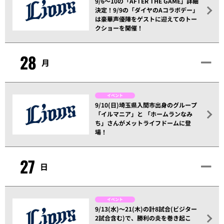
9/6～10の「AFTER THE GAME」詳細
決定！9/9の「ダイヤのAコラボデー」
は豪華声優陣をゲストに迎えてのトー
クショーを開催！
28
月
イベント
9/10(日)埼玉県入間市出身のグループ
「イルマニア」と 「ホームランなみ
ち」さんがメットライフドームに登
場！
27
日
イベント
9/13(水)～21(木)の計8試合(ビジター
2試合含む)で、勝利の炎を巻き起こ