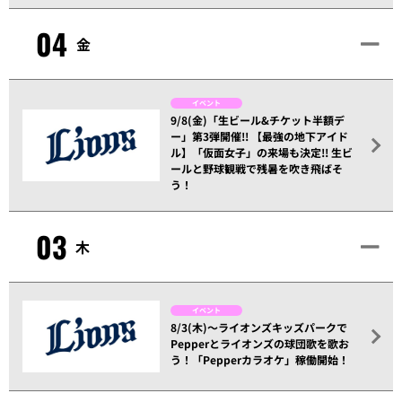
04
金
イベント
9/8(金)「生ビール&チケット半額デ
ー」第3弾開催!! 【最強の地下アイド
ル】「仮面女子」の来場も決定!! 生ビ
ールと野球観戦で残暑を吹き飛ばそ
う！
03
木
イベント
8/3(木)～ライオンズキッズパークで
Pepperとライオンズの球団歌を歌お
う！「Pepperカラオケ」稼働開始！